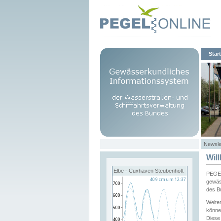
Start
Newsle
Wil
Elbe - Cuxhaven Steubenhöft
PEGEL
gewäs
des B
Weite
könne
Diese