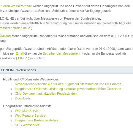
ktuellen Wasserstände
werden ungeprüft und ohne Gewähr auf deren Genauigkeit von den
ch zuständigen Wasserstraßen- und Schifffahrtsämtern zur Verfügung gestellt.
ONLINE verfügt nicht über Messwerte von Pegeln der Bundesländer.
Daten werden ausschließlich in Verantwortung der Länder erhoben und veröffentlicht (siehe
asserzentralen.de
↗
).
wnload
stehen ungeprüfte Rohdaten für Wasserstände und Abflüsse ab dem 01.01.2000 zur
gung.
igen Sie geprüfte Wasserstände, Abflüsse oder ältere Daten vor dem 01.01.2000, dann wend
ch bitte per
Email
direkt an die
Betreiber der Messstellen
↗
oder an die Bundesanstalt für
sserkunde (
BfG
↗
) in Koblenz.
LONLINE Webservices
REST- und XML-basierte Webservices
Ressourcenorientierte API für den Zugriff auf Stammdaten und Messdaten.
Integrierbare Onlinevisualisierung aktueller gewässerkundlicher Zeitreihen
XML-Dokument mit aktuellen Pegelständen
Downloads
Geografische Informationsdienste
Web Map Service
Web Feature Service
Integrierbare Kartendarstellung
SOS Webservice