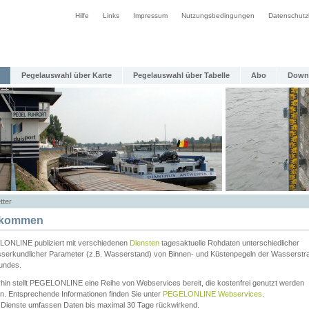
Hilfe
Links
Impressum
Nutzungsbedingungen
Datenschutz
Pegelauswahl über Karte
Pegelauswahl über Tabelle
Abo
Down
tter
lkommen
ONLINE publiziert mit verschiedenen
Diensten
tagesaktuelle Rohdaten unterschiedlicher
serkundlicher Parameter (z.B. Wasserstand) von Binnen- und Küstenpegeln der Wasserstr
undes.
rhin stellt PEGELONLINE eine Reihe von Webservices bereit, die kostenfrei genutzt werden
n. Entsprechende Informationen finden Sie unter
PEGELONLINE Webservices
.
 Dienste umfassen Daten bis maximal 30 Tage rückwirkend.