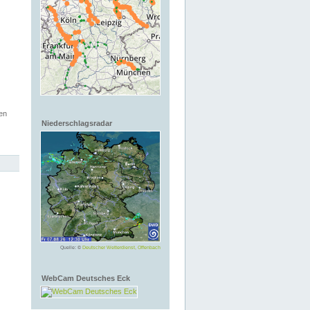
en
Niederschlagsradar
Quelle: ©
Deutscher Wetterdienst, Offenbach
WebCam Deutsches Eck