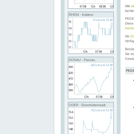
Alle
a
fachli
RHEIN - Koblenz
PEGEL
Diese 
hochw
Als
Do
Verfü
Benöt
Sie si
Gewä
DONAU - Passau
PEGE
ODER - Eisenhüttenstadt