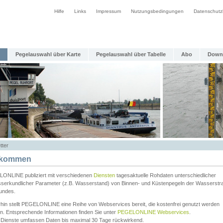
Hilfe
Links
Impressum
Nutzungsbedingungen
Datenschutz
Pegelauswahl über Karte
Pegelauswahl über Tabelle
Abo
Down
tter
lkommen
ONLINE publiziert mit verschiedenen
Diensten
tagesaktuelle Rohdaten unterschiedlicher
serkundlicher Parameter (z.B. Wasserstand) von Binnen- und Küstenpegeln der Wasserstr
undes.
rhin stellt PEGELONLINE eine Reihe von Webservices bereit, die kostenfrei genutzt werden
n. Entsprechende Informationen finden Sie unter
PEGELONLINE Webservices
.
 Dienste umfassen Daten bis maximal 30 Tage rückwirkend.