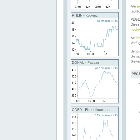
Alle
a
fachli
RHEIN - Koblenz
PEGEL
Diese 
hochw
Als
Do
Verfü
Benöt
Sie si
Gewä
DONAU - Passau
PEGE
ODER - Eisenhüttenstadt