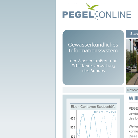
Start
Newsle
Wil
Elbe - Cuxhaven Steubenhöft
PEGEL
gewäs
des B
Weite
könne
Diese