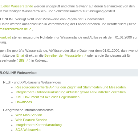
ktuellen Wasserstände
werden ungeprüft und ohne Gewähr auf deren Genauigkeit von den
ch zuständigen Wasserstraßen- und Schifffahrtsämtern zur Verfügung gestellt.
ONLINE verfügt nicht über Messwerte von Pegeln der Bundesländer.
Daten werden ausschließlich in Verantwortung der Länder erhoben und veröffentlicht (siehe
asserzentralen.de
↗
).
wnload
stehen ungeprüfte Rohdaten für Wasserstände und Abflüsse ab dem 01.01.2000 zur
gung.
igen Sie geprüfte Wasserstände, Abflüsse oder ältere Daten vor dem 01.01.2000, dann wend
ch bitte per
Email
direkt an die
Betreiber der Messstellen
↗
oder an die Bundesanstalt für
sserkunde (
BfG
↗
) in Koblenz.
LONLINE Webservices
REST- und XML-basierte Webservices
Ressourcenorientierte API für den Zugriff auf Stammdaten und Messdaten.
Integrierbare Onlinevisualisierung aktueller gewässerkundlicher Zeitreihen
XML-Dokument mit aktuellen Pegelständen
Downloads
Geografische Informationsdienste
Web Map Service
Web Feature Service
Integrierbare Kartendarstellung
SOS Webservice