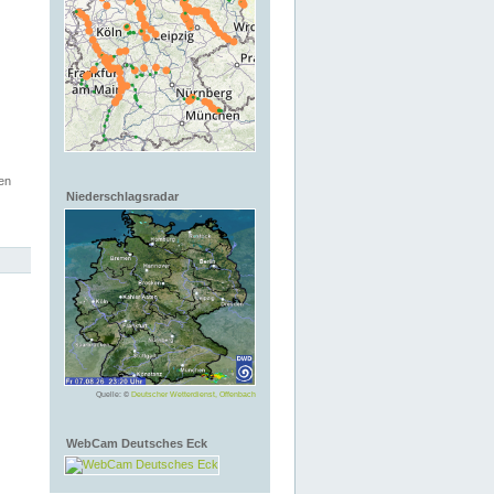
en
Niederschlagsradar
Quelle: ©
Deutscher Wetterdienst, Offenbach
WebCam Deutsches Eck