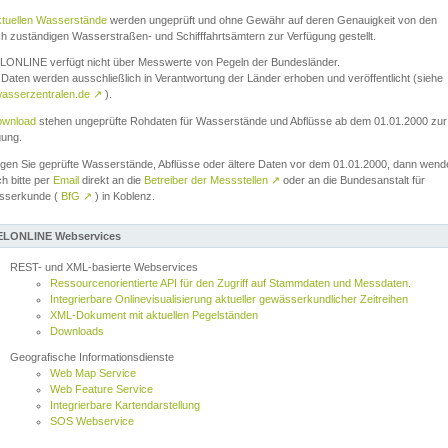
ktuellen Wasserstände
werden ungeprüft und ohne Gewähr auf deren Genauigkeit von den
ch zuständigen Wasserstraßen- und Schifffahrtsämtern zur Verfügung gestellt.
ONLINE verfügt nicht über Messwerte von Pegeln der Bundesländer.
Daten werden ausschließlich in Verantwortung der Länder erhoben und veröffentlicht (siehe
asserzentralen.de
↗
).
wnload
stehen ungeprüfte Rohdaten für Wasserstände und Abflüsse ab dem 01.01.2000 zur
gung.
igen Sie geprüfte Wasserstände, Abflüsse oder ältere Daten vor dem 01.01.2000, dann wend
ch bitte per
Email
direkt an die
Betreiber der Messstellen
↗
oder an die Bundesanstalt für
sserkunde (
BfG
↗
) in Koblenz.
LONLINE Webservices
REST- und XML-basierte Webservices
Ressourcenorientierte API für den Zugriff auf Stammdaten und Messdaten.
Integrierbare Onlinevisualisierung aktueller gewässerkundlicher Zeitreihen
XML-Dokument mit aktuellen Pegelständen
Downloads
Geografische Informationsdienste
Web Map Service
Web Feature Service
Integrierbare Kartendarstellung
SOS Webservice