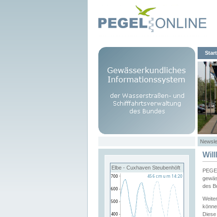
Start
Newsle
Wil
Elbe - Cuxhaven Steubenhöft
PEGEL
gewäs
des B
Weite
könne
Diese