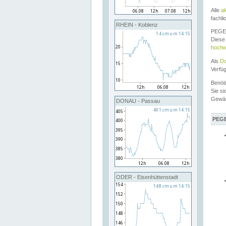
Alle
a
fachli
RHEIN - Koblenz
PEGEL
Diese 
hochw
Als
Do
Verfü
Benöt
Sie si
Gewä
DONAU - Passau
PEGE
ODER - Eisenhüttenstadt