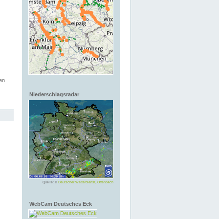
en
Niederschlagsradar
Quelle: ©
Deutscher Wetterdienst, Offenbach
WebCam Deutsches Eck