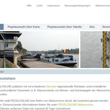
Hilfe
Links
Impressum
Nutzungsbedingungen
Datenschutz
Pegelauswahl über Karte
Pegelauswahl über Tabelle
Abo
Down
tter
lkommen
ONLINE publiziert mit verschiedenen
Diensten
tagesaktuelle Rohdaten unterschiedlicher
serkundlicher Parameter (z.B. Wasserstand) von Binnen- und Küstenpegeln der Wasserstr
undes.
rhin stellt PEGELONLINE eine Reihe von Webservices bereit, die kostenfrei genutzt werden
n. Entsprechende Informationen finden Sie unter
PEGELONLINE Webservices
.
 Dienste umfassen Daten bis maximal 30 Tage rückwirkend.