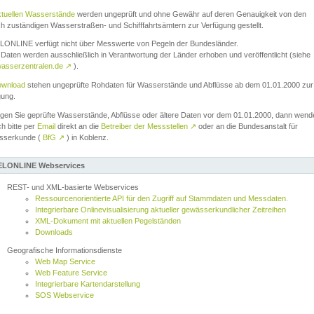
ktuellen Wasserstände
werden ungeprüft und ohne Gewähr auf deren Genauigkeit von den
ch zuständigen Wasserstraßen- und Schifffahrtsämtern zur Verfügung gestellt.
ONLINE verfügt nicht über Messwerte von Pegeln der Bundesländer.
Daten werden ausschließlich in Verantwortung der Länder erhoben und veröffentlicht (siehe
asserzentralen.de
↗
).
wnload
stehen ungeprüfte Rohdaten für Wasserstände und Abflüsse ab dem 01.01.2000 zur
gung.
igen Sie geprüfte Wasserstände, Abflüsse oder ältere Daten vor dem 01.01.2000, dann wend
ch bitte per
Email
direkt an die
Betreiber der Messstellen
↗
oder an die Bundesanstalt für
sserkunde (
BfG
↗
) in Koblenz.
LONLINE Webservices
REST- und XML-basierte Webservices
Ressourcenorientierte API für den Zugriff auf Stammdaten und Messdaten.
Integrierbare Onlinevisualisierung aktueller gewässerkundlicher Zeitreihen
XML-Dokument mit aktuellen Pegelständen
Downloads
Geografische Informationsdienste
Web Map Service
Web Feature Service
Integrierbare Kartendarstellung
SOS Webservice