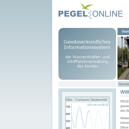
Start
Newsle
Wil
Elbe - Cuxhaven Steubenhöft
PEGEL
gewäs
des B
Weite
könne
Diese