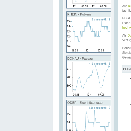
Alle
a
fachli
RHEIN - Koblenz
PEGEL
Diese 
hochw
Als
Do
Verfü
Benöt
Sie si
Gewä
DONAU - Passau
PEGE
ODER - Eisenhüttenstadt