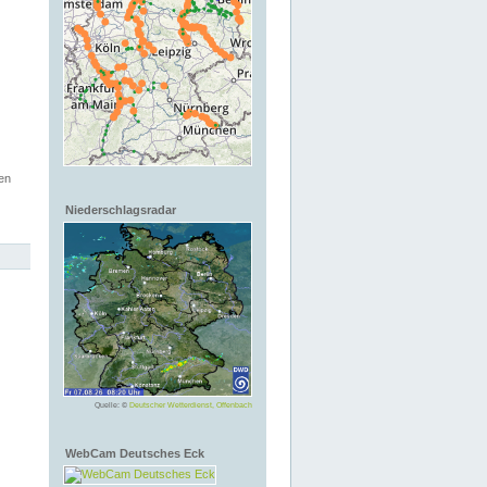
en
Niederschlagsradar
Quelle: ©
Deutscher Wetterdienst, Offenbach
WebCam Deutsches Eck