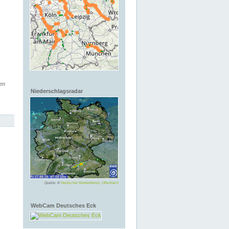
en
Niederschlagsradar
Quelle: ©
Deutscher Wetterdienst, Offenbach
WebCam Deutsches Eck