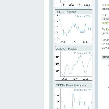
Alle
a
fachli
RHEIN - Koblenz
PEGEL
Diese 
hochw
Als
Do
Verfü
Benöt
Sie si
Gewä
DONAU - Passau
PEGE
ODER - Eisenhüttenstadt