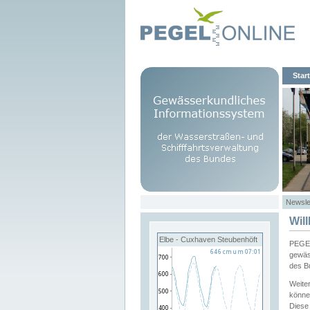
Start
Newsle
Wil
Elbe - Cuxhaven Steubenhöft
PEGEL
gewäs
des B
Weite
könne
Diese