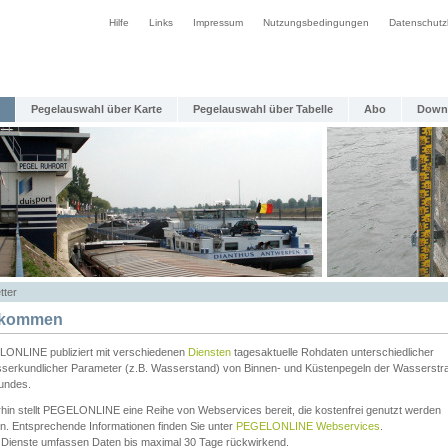
Hilfe
Links
Impressum
Nutzungsbedingungen
Datenschutz
Pegelauswahl über Karte
Pegelauswahl über Tabelle
Abo
Down
tter
lkommen
ONLINE publiziert mit verschiedenen
Diensten
tagesaktuelle Rohdaten unterschiedlicher
serkundlicher Parameter (z.B. Wasserstand) von Binnen- und Küstenpegeln der Wasserstr
undes.
rhin stellt PEGELONLINE eine Reihe von Webservices bereit, die kostenfrei genutzt werden
n. Entsprechende Informationen finden Sie unter
PEGELONLINE Webservices
.
 Dienste umfassen Daten bis maximal 30 Tage rückwirkend.