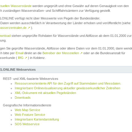
ktuellen Wasserstände
werden ungeprüft und ohne Gewähr auf deren Genauigkeit von den
ch zuständigen Wasserstraßen- und Schifffahrtsämtern zur Verfügung gestellt.
ONLINE verfügt nicht über Messwerte von Pegeln der Bundesländer.
Daten werden ausschließlich in Verantwortung der Länder erhoben und veröffentlicht (siehe
asserzentralen.de
↗
).
wnload
stehen ungeprüfte Rohdaten für Wasserstände und Abflüsse ab dem 01.01.2000 zur
gung.
igen Sie geprüfte Wasserstände, Abflüsse oder ältere Daten vor dem 01.01.2000, dann wend
ch bitte per
Email
direkt an die
Betreiber der Messstellen
↗
oder an die Bundesanstalt für
sserkunde (
BfG
↗
) in Koblenz.
LONLINE Webservices
REST- und XML-basierte Webservices
Ressourcenorientierte API für den Zugriff auf Stammdaten und Messdaten.
Integrierbare Onlinevisualisierung aktueller gewässerkundlicher Zeitreihen
XML-Dokument mit aktuellen Pegelständen
Downloads
Geografische Informationsdienste
Web Map Service
Web Feature Service
Integrierbare Kartendarstellung
SOS Webservice