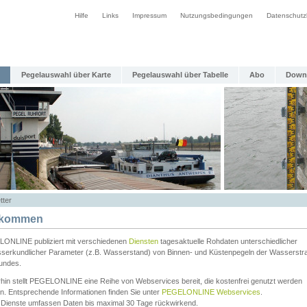
Hilfe
Links
Impressum
Nutzungsbedingungen
Datenschutz
Pegelauswahl über Karte
Pegelauswahl über Tabelle
Abo
Down
tter
lkommen
ONLINE publiziert mit verschiedenen
Diensten
tagesaktuelle Rohdaten unterschiedlicher
serkundlicher Parameter (z.B. Wasserstand) von Binnen- und Küstenpegeln der Wasserstr
undes.
rhin stellt PEGELONLINE eine Reihe von Webservices bereit, die kostenfrei genutzt werden
n. Entsprechende Informationen finden Sie unter
PEGELONLINE Webservices
.
 Dienste umfassen Daten bis maximal 30 Tage rückwirkend.