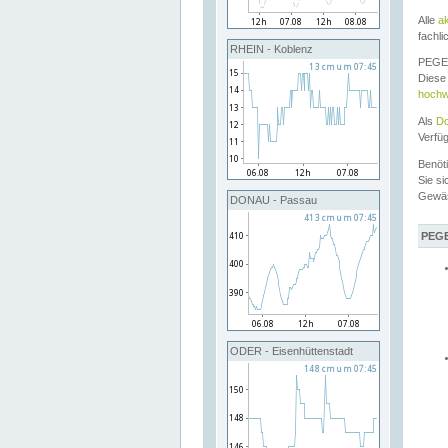
Alle
a
fachli
RHEIN - Koblenz
PEGEL
Diese 
hochw
Als
Do
Verfü
Benöt
Sie si
Gewä
DONAU - Passau
PEGE
ODER - Eisenhüttenstadt