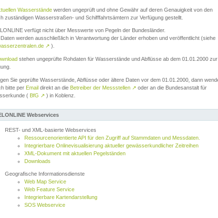
ktuellen Wasserstände
werden ungeprüft und ohne Gewähr auf deren Genauigkeit von den
ch zuständigen Wasserstraßen- und Schifffahrtsämtern zur Verfügung gestellt.
ONLINE verfügt nicht über Messwerte von Pegeln der Bundesländer.
Daten werden ausschließlich in Verantwortung der Länder erhoben und veröffentlicht (siehe
asserzentralen.de
↗
).
wnload
stehen ungeprüfte Rohdaten für Wasserstände und Abflüsse ab dem 01.01.2000 zur
gung.
igen Sie geprüfte Wasserstände, Abflüsse oder ältere Daten vor dem 01.01.2000, dann wend
ch bitte per
Email
direkt an die
Betreiber der Messstellen
↗
oder an die Bundesanstalt für
sserkunde (
BfG
↗
) in Koblenz.
LONLINE Webservices
REST- und XML-basierte Webservices
Ressourcenorientierte API für den Zugriff auf Stammdaten und Messdaten.
Integrierbare Onlinevisualisierung aktueller gewässerkundlicher Zeitreihen
XML-Dokument mit aktuellen Pegelständen
Downloads
Geografische Informationsdienste
Web Map Service
Web Feature Service
Integrierbare Kartendarstellung
SOS Webservice