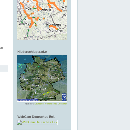
en
Niederschlagsradar
Quelle: ©
Deutscher Wetterdienst, Offenbach
WebCam Deutsches Eck