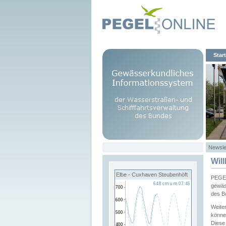
Start
Newsle
Wil
Elbe - Cuxhaven Steubenhöft
PEGEL
gewäs
des B
Weite
könne
Diese