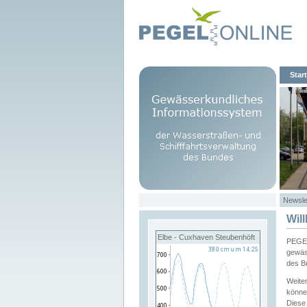
Start
Newsle
Wil
Elbe - Cuxhaven Steubenhöft
PEGEL
gewäs
des B
Weite
könne
Diese