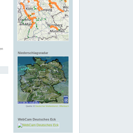
en
Niederschlagsradar
Quelle: ©
Deutscher Wetterdienst, Offenbach
WebCam Deutsches Eck