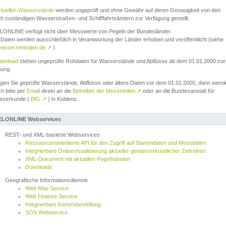
ktuellen Wasserstände
werden ungeprüft und ohne Gewähr auf deren Genauigkeit von den
ch zuständigen Wasserstraßen- und Schifffahrtsämtern zur Verfügung gestellt.
ONLINE verfügt nicht über Messwerte von Pegeln der Bundesländer.
Daten werden ausschließlich in Verantwortung der Länder erhoben und veröffentlicht (siehe
asserzentralen.de
↗
).
wnload
stehen ungeprüfte Rohdaten für Wasserstände und Abflüsse ab dem 01.01.2000 zur
gung.
igen Sie geprüfte Wasserstände, Abflüsse oder ältere Daten vor dem 01.01.2000, dann wend
ch bitte per
Email
direkt an die
Betreiber der Messstellen
↗
oder an die Bundesanstalt für
sserkunde (
BfG
↗
) in Koblenz.
LONLINE Webservices
REST- und XML-basierte Webservices
Ressourcenorientierte API für den Zugriff auf Stammdaten und Messdaten.
Integrierbare Onlinevisualisierung aktueller gewässerkundlicher Zeitreihen
XML-Dokument mit aktuellen Pegelständen
Downloads
Geografische Informationsdienste
Web Map Service
Web Feature Service
Integrierbare Kartendarstellung
SOS Webservice