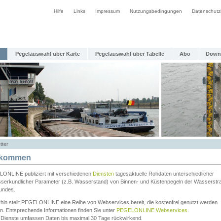
Hilfe
Links
Impressum
Nutzungsbedingungen
Datenschutz
Pegelauswahl über Karte
Pegelauswahl über Tabelle
Abo
Down
tter
lkommen
ONLINE publiziert mit verschiedenen
Diensten
tagesaktuelle Rohdaten unterschiedlicher
serkundlicher Parameter (z.B. Wasserstand) von Binnen- und Küstenpegeln der Wasserstr
undes.
rhin stellt PEGELONLINE eine Reihe von Webservices bereit, die kostenfrei genutzt werden
n. Entsprechende Informationen finden Sie unter
PEGELONLINE Webservices
.
 Dienste umfassen Daten bis maximal 30 Tage rückwirkend.