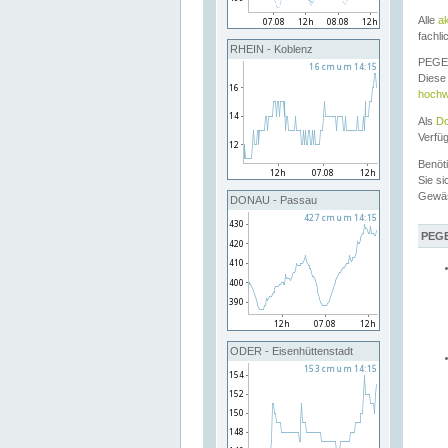
Alle
a
fachli
RHEIN - Koblenz
PEGEL
Diese 
hochw
Als
Do
Verfü
Benöt
Sie si
Gewä
DONAU - Passau
PEGE
ODER - Eisenhüttenstadt