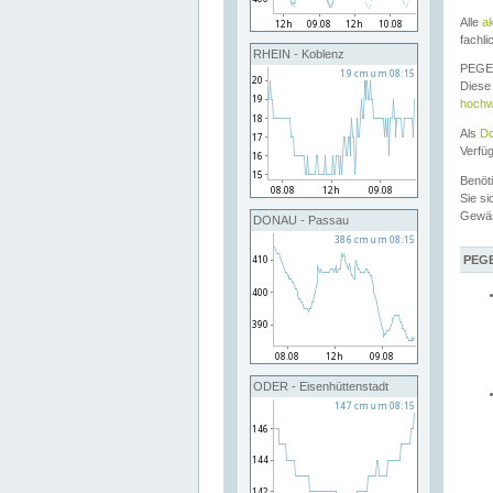
Alle
a
fachli
RHEIN - Koblenz
PEGEL
Diese 
hochw
Als
Do
Verfü
Benöt
Sie si
Gewä
DONAU - Passau
PEGE
ODER - Eisenhüttenstadt