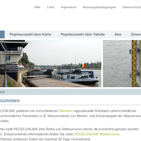
Hilfe
Links
Impressum
Nutzungsbedingungen
Datenschutz
Pegelauswahl über Karte
Pegelauswahl über Tabelle
Abo
Down
tter
lkommen
ONLINE publiziert mit verschiedenen
Diensten
tagesaktuelle Rohdaten unterschiedlicher
serkundlicher Parameter (z.B. Wasserstand) von Binnen- und Küstenpegeln der Wasserstr
undes.
rhin stellt PEGELONLINE eine Reihe von Webservices bereit, die kostenfrei genutzt werden
n. Entsprechende Informationen finden Sie unter
PEGELONLINE Webservices
.
 Dienste umfassen Daten bis maximal 30 Tage rückwirkend.