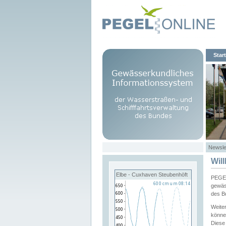
Start
Newsle
Wil
Elbe - Cuxhaven Steubenhöft
PEGEL
gewäs
des B
Weite
könne
Diese