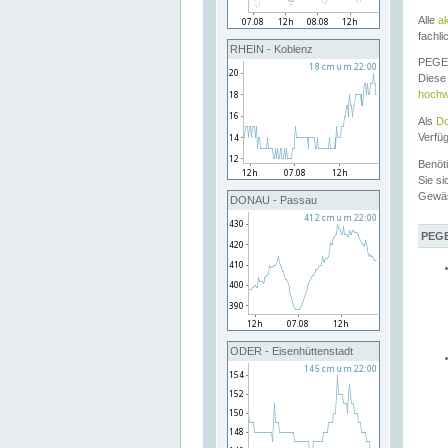
Alle
a
fachli
RHEIN - Koblenz
PEGEL
Diese 
hochw
Als
Do
Verfü
Benöt
Sie si
Gewä
DONAU - Passau
PEGE
ODER - Eisenhüttenstadt