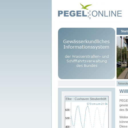
Start
Newsle
Wil
Elbe - Cuxhaven Steubenhöft
PEGEL
gewäs
des B
Weite
könne
Diese