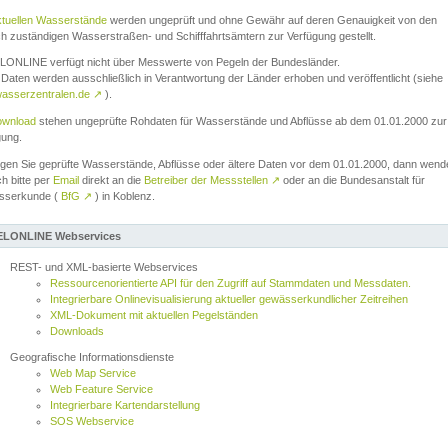
ktuellen Wasserstände
werden ungeprüft und ohne Gewähr auf deren Genauigkeit von den
ch zuständigen Wasserstraßen- und Schifffahrtsämtern zur Verfügung gestellt.
ONLINE verfügt nicht über Messwerte von Pegeln der Bundesländer.
Daten werden ausschließlich in Verantwortung der Länder erhoben und veröffentlicht (siehe
asserzentralen.de
↗
).
wnload
stehen ungeprüfte Rohdaten für Wasserstände und Abflüsse ab dem 01.01.2000 zur
gung.
igen Sie geprüfte Wasserstände, Abflüsse oder ältere Daten vor dem 01.01.2000, dann wend
ch bitte per
Email
direkt an die
Betreiber der Messstellen
↗
oder an die Bundesanstalt für
sserkunde (
BfG
↗
) in Koblenz.
LONLINE Webservices
REST- und XML-basierte Webservices
Ressourcenorientierte API für den Zugriff auf Stammdaten und Messdaten.
Integrierbare Onlinevisualisierung aktueller gewässerkundlicher Zeitreihen
XML-Dokument mit aktuellen Pegelständen
Downloads
Geografische Informationsdienste
Web Map Service
Web Feature Service
Integrierbare Kartendarstellung
SOS Webservice