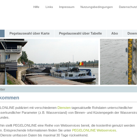
Hilfe
Links
Impressum
Nutzungsbedingungen
Datenschutz
Pegelauswahl über Karte
Pegelauswahl über Tabelle
Abo
Down
tter
lkommen
ONLINE publiziert mit verschiedenen
Diensten
tagesaktuelle Rohdaten unterschiedlicher
serkundlicher Parameter (z.B. Wasserstand) von Binnen- und Küstenpegeln der Wasserstr
undes.
rhin stellt PEGELONLINE eine Reihe von Webservices bereit, die kostenfrei genutzt werden
n. Entsprechende Informationen finden Sie unter
PEGELONLINE Webservices
.
 Dienste umfassen Daten bis maximal 30 Tage rückwirkend.