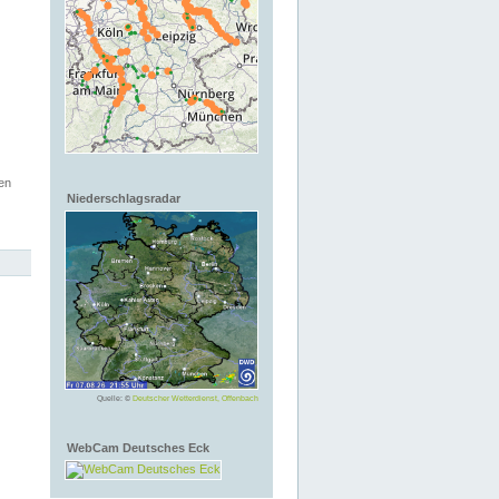
en
Niederschlagsradar
Quelle: ©
Deutscher Wetterdienst, Offenbach
WebCam Deutsches Eck