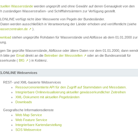
ktuellen Wasserstände
werden ungeprüft und ohne Gewähr auf deren Genauigkeit von den
ch zuständigen Wasserstraßen- und Schifffahrtsämtern zur Verfügung gestellt.
ONLINE verfügt nicht über Messwerte von Pegeln der Bundesländer.
Daten werden ausschließlich in Verantwortung der Länder erhoben und veröffentlicht (siehe
asserzentralen.de
↗
).
wnload
stehen ungeprüfte Rohdaten für Wasserstände und Abflüsse ab dem 01.01.2000 zur
gung.
igen Sie geprüfte Wasserstände, Abflüsse oder ältere Daten vor dem 01.01.2000, dann wend
ch bitte per
Email
direkt an die
Betreiber der Messstellen
↗
oder an die Bundesanstalt für
sserkunde (
BfG
↗
) in Koblenz.
LONLINE Webservices
REST- und XML-basierte Webservices
Ressourcenorientierte API für den Zugriff auf Stammdaten und Messdaten.
Integrierbare Onlinevisualisierung aktueller gewässerkundlicher Zeitreihen
XML-Dokument mit aktuellen Pegelständen
Downloads
Geografische Informationsdienste
Web Map Service
Web Feature Service
Integrierbare Kartendarstellung
SOS Webservice