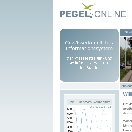
Start
Newsle
Wil
Elbe - Cuxhaven Steubenhöft
PEGEL
gewäs
des B
Weite
könne
Diese