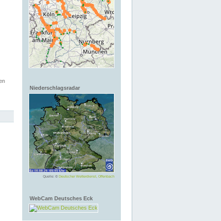
en
Niederschlagsradar
Quelle: ©
Deutscher Wetterdienst, Offenbach
WebCam Deutsches Eck