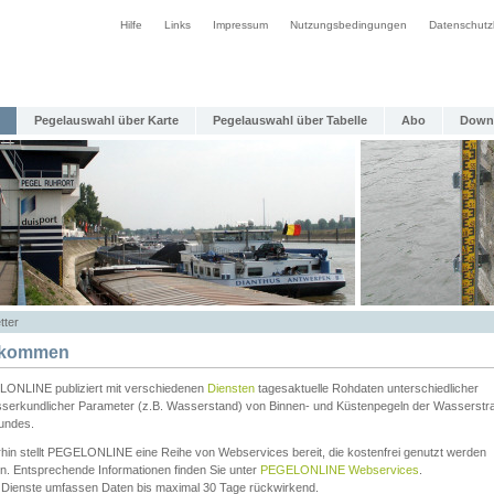
Hilfe
Links
Impressum
Nutzungsbedingungen
Datenschutz
Pegelauswahl über Karte
Pegelauswahl über Tabelle
Abo
Down
tter
lkommen
ONLINE publiziert mit verschiedenen
Diensten
tagesaktuelle Rohdaten unterschiedlicher
serkundlicher Parameter (z.B. Wasserstand) von Binnen- und Küstenpegeln der Wasserstr
undes.
rhin stellt PEGELONLINE eine Reihe von Webservices bereit, die kostenfrei genutzt werden
n. Entsprechende Informationen finden Sie unter
PEGELONLINE Webservices
.
 Dienste umfassen Daten bis maximal 30 Tage rückwirkend.