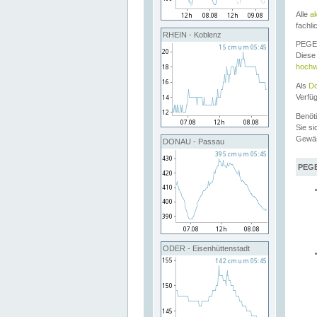
Alle
a
fachli
RHEIN - Koblenz
PEGEL
Diese 
hochw
Als
Do
Verfü
Benöt
Sie si
Gewä
DONAU - Passau
PEGE
ODER - Eisenhüttenstadt