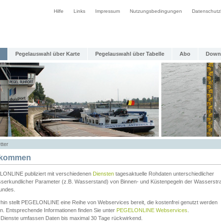
Hilfe
Links
Impressum
Nutzungsbedingungen
Datenschutz
Pegelauswahl über Karte
Pegelauswahl über Tabelle
Abo
Down
tter
lkommen
ONLINE publiziert mit verschiedenen
Diensten
tagesaktuelle Rohdaten unterschiedlicher
serkundlicher Parameter (z.B. Wasserstand) von Binnen- und Küstenpegeln der Wasserstr
undes.
rhin stellt PEGELONLINE eine Reihe von Webservices bereit, die kostenfrei genutzt werden
n. Entsprechende Informationen finden Sie unter
PEGELONLINE Webservices
.
 Dienste umfassen Daten bis maximal 30 Tage rückwirkend.