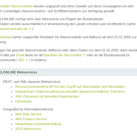
ktuellen Wasserstände
werden ungeprüft und ohne Gewähr auf deren Genauigkeit von den
ch zuständigen Wasserstraßen- und Schifffahrtsämtern zur Verfügung gestellt.
ONLINE verfügt nicht über Messwerte von Pegeln der Bundesländer.
Daten werden ausschließlich in Verantwortung der Länder erhoben und veröffentlicht (siehe
asserzentralen.de
↗
).
wnload
stehen ungeprüfte Rohdaten für Wasserstände und Abflüsse ab dem 01.01.2000 zur
gung.
igen Sie geprüfte Wasserstände, Abflüsse oder ältere Daten vor dem 01.01.2000, dann wend
ch bitte per
Email
direkt an die
Betreiber der Messstellen
↗
oder an die Bundesanstalt für
sserkunde (
BfG
↗
) in Koblenz.
LONLINE Webservices
REST- und XML-basierte Webservices
Ressourcenorientierte API für den Zugriff auf Stammdaten und Messdaten.
Integrierbare Onlinevisualisierung aktueller gewässerkundlicher Zeitreihen
XML-Dokument mit aktuellen Pegelständen
Downloads
Geografische Informationsdienste
Web Map Service
Web Feature Service
Integrierbare Kartendarstellung
SOS Webservice