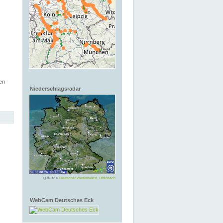
en
Niederschlagsradar
Quelle: ©
Deutscher Wetterdienst, Offenbach
WebCam Deutsches Eck