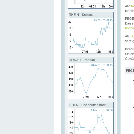
Alle
a
fachli
RHEIN - Koblenz
PEGEL
Diese 
hochw
Als
Do
Verfü
Benöt
Sie si
Gewä
DONAU - Passau
PEGE
ODER - Eisenhüttenstadt