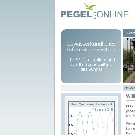
Start
Newsle
Wil
Elbe - Cuxhaven Steubenhöft
PEGEL
gewäs
des B
Weite
könne
Diese