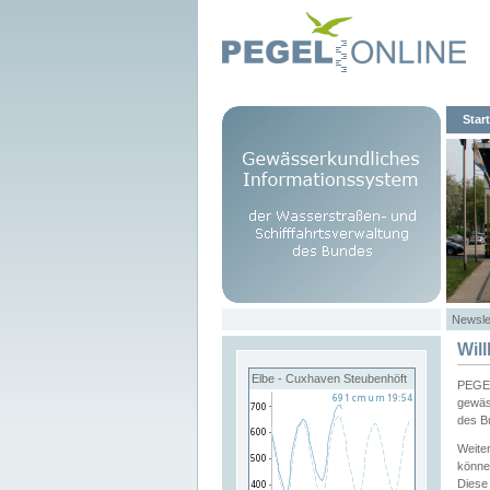
Start
Newsle
Wil
Elbe - Cuxhaven Steubenhöft
PEGEL
gewäs
des B
Weite
könne
Diese