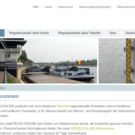
Hilfe
Links
Impressum
Nutzungsbedingungen
Datenschutz
Pegelauswahl über Karte
Pegelauswahl über Tabelle
Abo
Down
tter
lkommen
ONLINE publiziert mit verschiedenen
Diensten
tagesaktuelle Rohdaten unterschiedlicher
serkundlicher Parameter (z.B. Wasserstand) von Binnen- und Küstenpegeln der Wasserstr
undes.
rhin stellt PEGELONLINE eine Reihe von Webservices bereit, die kostenfrei genutzt werden
n. Entsprechende Informationen finden Sie unter
PEGELONLINE Webservices
.
 Dienste umfassen Daten bis maximal 30 Tage rückwirkend.