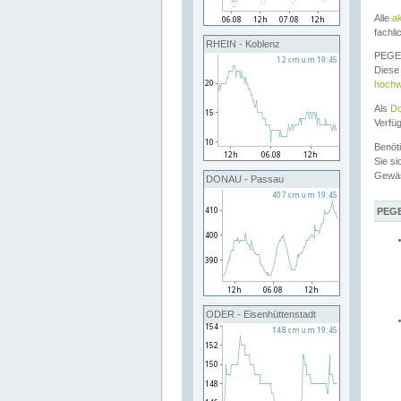
Alle
a
fachli
RHEIN - Koblenz
PEGEL
Diese 
hochw
Als
Do
Verfü
Benöt
Sie si
Gewä
DONAU - Passau
PEGE
ODER - Eisenhüttenstadt