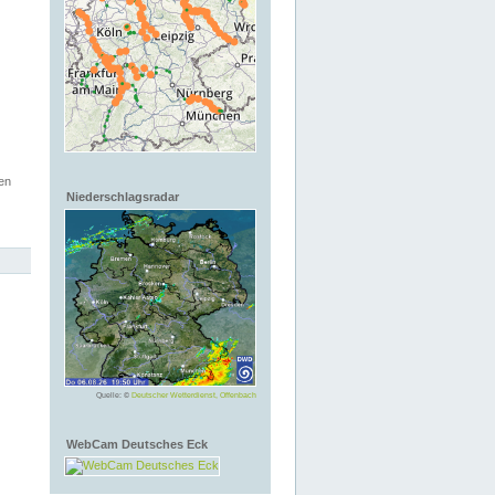
en
Niederschlagsradar
Quelle: ©
Deutscher Wetterdienst, Offenbach
WebCam Deutsches Eck