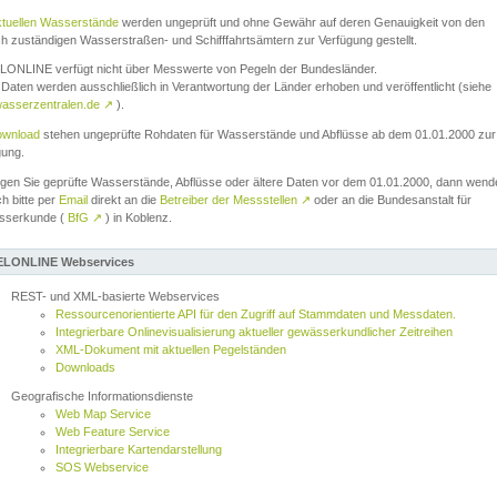
ktuellen Wasserstände
werden ungeprüft und ohne Gewähr auf deren Genauigkeit von den
ch zuständigen Wasserstraßen- und Schifffahrtsämtern zur Verfügung gestellt.
ONLINE verfügt nicht über Messwerte von Pegeln der Bundesländer.
Daten werden ausschließlich in Verantwortung der Länder erhoben und veröffentlicht (siehe
asserzentralen.de
↗
).
wnload
stehen ungeprüfte Rohdaten für Wasserstände und Abflüsse ab dem 01.01.2000 zur
gung.
igen Sie geprüfte Wasserstände, Abflüsse oder ältere Daten vor dem 01.01.2000, dann wend
ch bitte per
Email
direkt an die
Betreiber der Messstellen
↗
oder an die Bundesanstalt für
sserkunde (
BfG
↗
) in Koblenz.
LONLINE Webservices
REST- und XML-basierte Webservices
Ressourcenorientierte API für den Zugriff auf Stammdaten und Messdaten.
Integrierbare Onlinevisualisierung aktueller gewässerkundlicher Zeitreihen
XML-Dokument mit aktuellen Pegelständen
Downloads
Geografische Informationsdienste
Web Map Service
Web Feature Service
Integrierbare Kartendarstellung
SOS Webservice