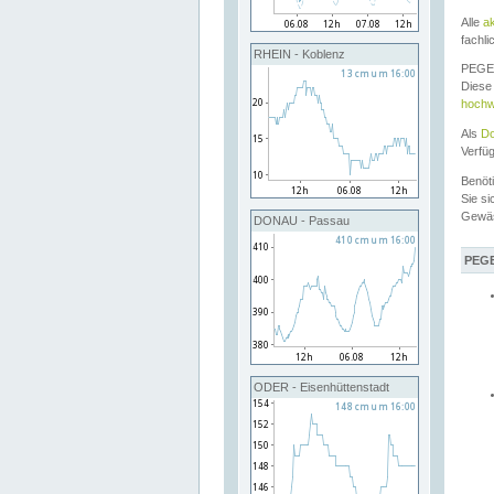
Alle
a
fachli
RHEIN - Koblenz
PEGEL
Diese 
hochw
Als
Do
Verfü
Benöt
Sie si
Gewä
DONAU - Passau
PEGE
ODER - Eisenhüttenstadt