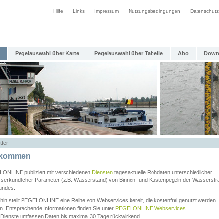
Hilfe
Links
Impressum
Nutzungsbedingungen
Datenschutz
Pegelauswahl über Karte
Pegelauswahl über Tabelle
Abo
Down
tter
lkommen
ONLINE publiziert mit verschiedenen
Diensten
tagesaktuelle Rohdaten unterschiedlicher
serkundlicher Parameter (z.B. Wasserstand) von Binnen- und Küstenpegeln der Wasserstr
undes.
rhin stellt PEGELONLINE eine Reihe von Webservices bereit, die kostenfrei genutzt werden
n. Entsprechende Informationen finden Sie unter
PEGELONLINE Webservices
.
 Dienste umfassen Daten bis maximal 30 Tage rückwirkend.