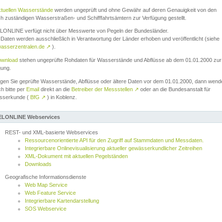
ktuellen Wasserstände
werden ungeprüft und ohne Gewähr auf deren Genauigkeit von den
ch zuständigen Wasserstraßen- und Schifffahrtsämtern zur Verfügung gestellt.
ONLINE verfügt nicht über Messwerte von Pegeln der Bundesländer.
Daten werden ausschließlich in Verantwortung der Länder erhoben und veröffentlicht (siehe
asserzentralen.de
↗
).
wnload
stehen ungeprüfte Rohdaten für Wasserstände und Abflüsse ab dem 01.01.2000 zur
gung.
igen Sie geprüfte Wasserstände, Abflüsse oder ältere Daten vor dem 01.01.2000, dann wend
ch bitte per
Email
direkt an die
Betreiber der Messstellen
↗
oder an die Bundesanstalt für
sserkunde (
BfG
↗
) in Koblenz.
LONLINE Webservices
REST- und XML-basierte Webservices
Ressourcenorientierte API für den Zugriff auf Stammdaten und Messdaten.
Integrierbare Onlinevisualisierung aktueller gewässerkundlicher Zeitreihen
XML-Dokument mit aktuellen Pegelständen
Downloads
Geografische Informationsdienste
Web Map Service
Web Feature Service
Integrierbare Kartendarstellung
SOS Webservice