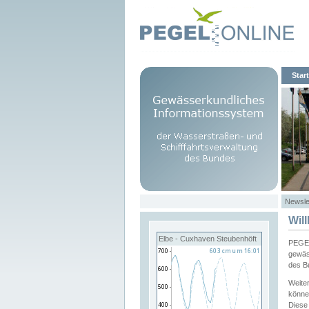
Start
Newsle
Wil
Elbe - Cuxhaven Steubenhöft
PEGEL
gewäs
des B
Weite
könne
Diese