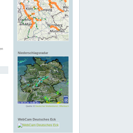
en
Niederschlagsradar
Quelle: ©
Deutscher Wetterdienst, Offenbach
WebCam Deutsches Eck