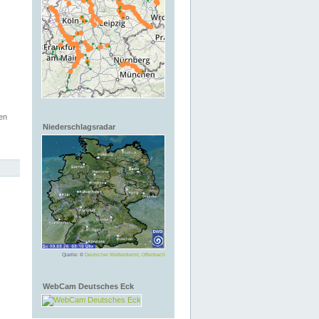
en
Niederschlagsradar
Quelle: ©
Deutscher Wetterdienst, Offenbach
WebCam Deutsches Eck