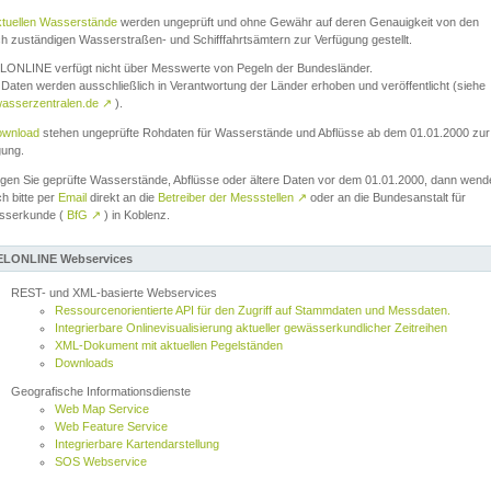
ktuellen Wasserstände
werden ungeprüft und ohne Gewähr auf deren Genauigkeit von den
ch zuständigen Wasserstraßen- und Schifffahrtsämtern zur Verfügung gestellt.
ONLINE verfügt nicht über Messwerte von Pegeln der Bundesländer.
Daten werden ausschließlich in Verantwortung der Länder erhoben und veröffentlicht (siehe
asserzentralen.de
↗
).
wnload
stehen ungeprüfte Rohdaten für Wasserstände und Abflüsse ab dem 01.01.2000 zur
gung.
igen Sie geprüfte Wasserstände, Abflüsse oder ältere Daten vor dem 01.01.2000, dann wend
ch bitte per
Email
direkt an die
Betreiber der Messstellen
↗
oder an die Bundesanstalt für
sserkunde (
BfG
↗
) in Koblenz.
LONLINE Webservices
REST- und XML-basierte Webservices
Ressourcenorientierte API für den Zugriff auf Stammdaten und Messdaten.
Integrierbare Onlinevisualisierung aktueller gewässerkundlicher Zeitreihen
XML-Dokument mit aktuellen Pegelständen
Downloads
Geografische Informationsdienste
Web Map Service
Web Feature Service
Integrierbare Kartendarstellung
SOS Webservice