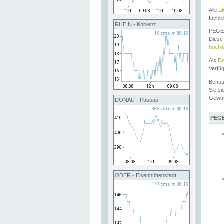
Alle
a
fachli
RHEIN - Koblenz
PEGEL
Diese 
hochw
Als
Do
Verfü
Benöt
Sie si
Gewä
DONAU - Passau
PEGE
ODER - Eisenhüttenstadt