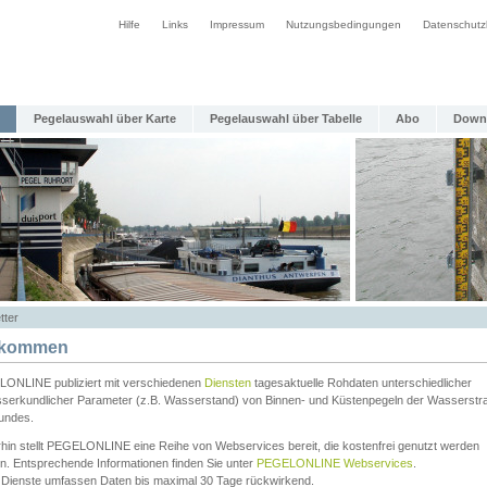
Hilfe
Links
Impressum
Nutzungsbedingungen
Datenschutz
Pegelauswahl über Karte
Pegelauswahl über Tabelle
Abo
Down
tter
lkommen
ONLINE publiziert mit verschiedenen
Diensten
tagesaktuelle Rohdaten unterschiedlicher
serkundlicher Parameter (z.B. Wasserstand) von Binnen- und Küstenpegeln der Wasserstr
undes.
rhin stellt PEGELONLINE eine Reihe von Webservices bereit, die kostenfrei genutzt werden
n. Entsprechende Informationen finden Sie unter
PEGELONLINE Webservices
.
 Dienste umfassen Daten bis maximal 30 Tage rückwirkend.