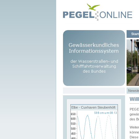
Start
Newsle
Wil
Elbe - Cuxhaven Steubenhöft
PEGEL
gewäs
des B
Weite
könne
Diese