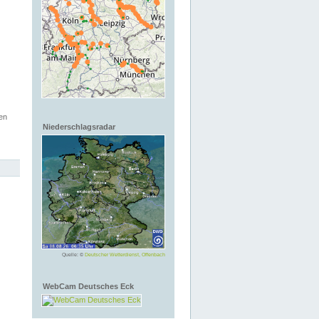
en
Niederschlagsradar
Quelle: ©
Deutscher Wetterdienst, Offenbach
WebCam Deutsches Eck