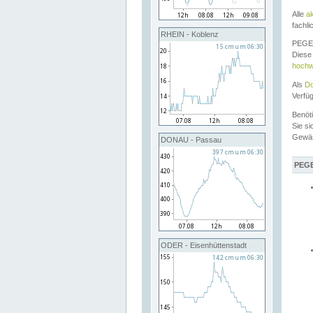
Alle
a
fachli
RHEIN - Koblenz
PEGEL
Diese 
hochw
Als
Do
Verfü
Benöt
Sie si
Gewä
DONAU - Passau
PEGE
ODER - Eisenhüttenstadt