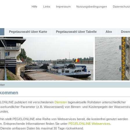
Hilfe
Links
Impressum
Nutzungsbedingungen
Datenschutz
Pegelauswahl über Karte
Pegelauswahl über Tabelle
Abo
Down
tter
lkommen
ONLINE publiziert mit verschiedenen
Diensten
tagesaktuelle Rohdaten unterschiedlicher
serkundlicher Parameter (z.B. Wasserstand) von Binnen- und Küstenpegeln der Wasserstr
undes.
rhin stellt PEGELONLINE eine Reihe von Webservices bereit, die kostenfrei genutzt werden
n. Entsprechende Informationen finden Sie unter
PEGELONLINE Webservices
.
 Dienste umfassen Daten bis maximal 30 Tage rückwirkend.