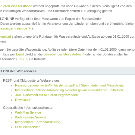
ktuellen Wasserstände
werden ungeprüft und ohne Gewähr auf deren Genauigkeit von den
ch zuständigen Wasserstraßen- und Schifffahrtsämtern zur Verfügung gestellt.
ONLINE verfügt nicht über Messwerte von Pegeln der Bundesländer.
Daten werden ausschließlich in Verantwortung der Länder erhoben und veröffentlicht (siehe
asserzentralen.de
↗
).
wnload
stehen ungeprüfte Rohdaten für Wasserstände und Abflüsse ab dem 01.01.2000 zur
gung.
igen Sie geprüfte Wasserstände, Abflüsse oder ältere Daten vor dem 01.01.2000, dann wend
ch bitte per
Email
direkt an die
Betreiber der Messstellen
↗
oder an die Bundesanstalt für
sserkunde (
BfG
↗
) in Koblenz.
LONLINE Webservices
REST- und XML-basierte Webservices
Ressourcenorientierte API für den Zugriff auf Stammdaten und Messdaten.
Integrierbare Onlinevisualisierung aktueller gewässerkundlicher Zeitreihen
XML-Dokument mit aktuellen Pegelständen
Downloads
Geografische Informationsdienste
Web Map Service
Web Feature Service
Integrierbare Kartendarstellung
SOS Webservice