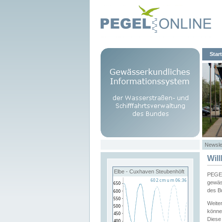
Start
Newsle
Wil
Elbe - Cuxhaven Steubenhöft
PEGEL
gewäs
des B
Weite
könne
Diese