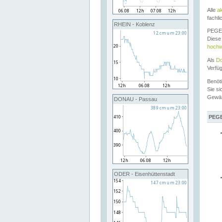
Alle
a
fachli
RHEIN - Koblenz
PEGEL
Diese 
hochw
Als
Do
Verfü
Benöt
Sie si
Gewä
DONAU - Passau
PEGE
ODER - Eisenhüttenstadt