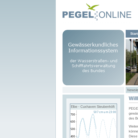
Start
Newsle
Wil
Elbe - Cuxhaven Steubenhöft
PEGEL
gewäs
des B
Weite
könne
Diese