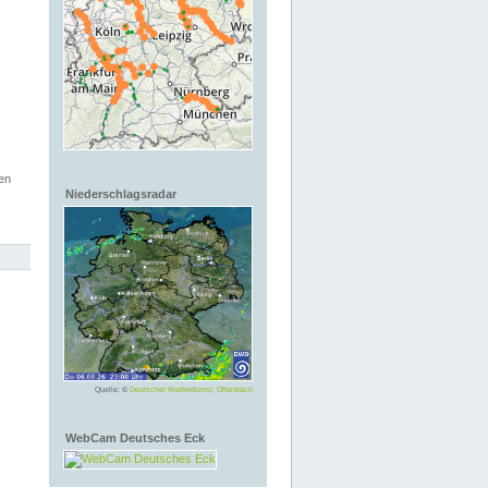
en
Niederschlagsradar
Quelle: ©
Deutscher Wetterdienst, Offenbach
WebCam Deutsches Eck