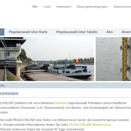
Hilfe
Links
Impressum
Nutzungsbedingungen
Datenschutz
Pegelauswahl über Karte
Pegelauswahl über Tabelle
Abo
Down
tter
lkommen
ONLINE publiziert mit verschiedenen
Diensten
tagesaktuelle Rohdaten unterschiedlicher
serkundlicher Parameter (z.B. Wasserstand) von Binnen- und Küstenpegeln der Wasserstr
undes.
rhin stellt PEGELONLINE eine Reihe von Webservices bereit, die kostenfrei genutzt werden
n. Entsprechende Informationen finden Sie unter
PEGELONLINE Webservices
.
 Dienste umfassen Daten bis maximal 30 Tage rückwirkend.