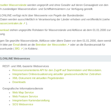
ktuellen Wasserstände
werden ungeprüft und ohne Gewähr auf deren Genauigkeit von den
ch zuständigen Wasserstraßen- und Schifffahrtsämtern zur Verfügung gestellt.
ONLINE verfügt nicht über Messwerte von Pegeln der Bundesländer.
Daten werden ausschließlich in Verantwortung der Länder erhoben und veröffentlicht (siehe
asserzentralen.de
↗
).
wnload
stehen ungeprüfte Rohdaten für Wasserstände und Abflüsse ab dem 01.01.2000 zur
gung.
igen Sie geprüfte Wasserstände, Abflüsse oder ältere Daten vor dem 01.01.2000, dann wend
ch bitte per
Email
direkt an die
Betreiber der Messstellen
↗
oder an die Bundesanstalt für
sserkunde (
BfG
↗
) in Koblenz.
LONLINE Webservices
REST- und XML-basierte Webservices
Ressourcenorientierte API für den Zugriff auf Stammdaten und Messdaten.
Integrierbare Onlinevisualisierung aktueller gewässerkundlicher Zeitreihen
XML-Dokument mit aktuellen Pegelständen
Downloads
Geografische Informationsdienste
Web Map Service
Web Feature Service
Integrierbare Kartendarstellung
SOS Webservice