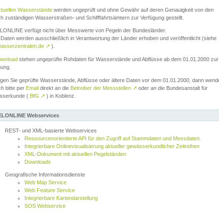
ktuellen Wasserstände
werden ungeprüft und ohne Gewähr auf deren Genauigkeit von den
ch zuständigen Wasserstraßen- und Schifffahrtsämtern zur Verfügung gestellt.
ONLINE verfügt nicht über Messwerte von Pegeln der Bundesländer.
Daten werden ausschließlich in Verantwortung der Länder erhoben und veröffentlicht (siehe
asserzentralen.de
↗
).
wnload
stehen ungeprüfte Rohdaten für Wasserstände und Abflüsse ab dem 01.01.2000 zur
gung.
igen Sie geprüfte Wasserstände, Abflüsse oder ältere Daten vor dem 01.01.2000, dann wend
ch bitte per
Email
direkt an die
Betreiber der Messstellen
↗
oder an die Bundesanstalt für
sserkunde (
BfG
↗
) in Koblenz.
LONLINE Webservices
REST- und XML-basierte Webservices
Ressourcenorientierte API für den Zugriff auf Stammdaten und Messdaten.
Integrierbare Onlinevisualisierung aktueller gewässerkundlicher Zeitreihen
XML-Dokument mit aktuellen Pegelständen
Downloads
Geografische Informationsdienste
Web Map Service
Web Feature Service
Integrierbare Kartendarstellung
SOS Webservice