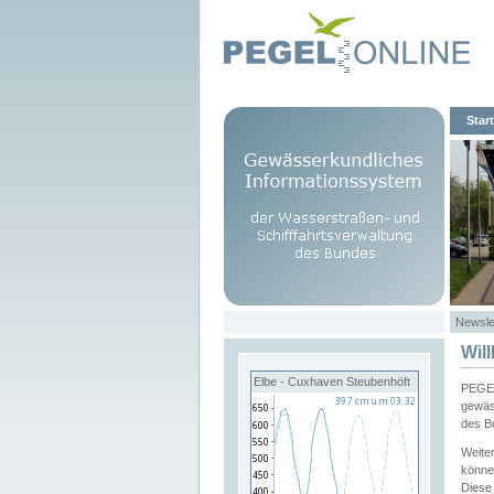
Start
Newsle
Wil
Elbe - Cuxhaven Steubenhöft
PEGEL
gewäs
des B
Weite
könne
Diese