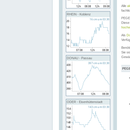
Alle
a
fachli
RHEIN - Koblenz
PEGEL
Diese 
hochw
Als
Do
Verfü
Benöt
Sie si
Gewä
DONAU - Passau
PEGE
ODER - Eisenhüttenstadt