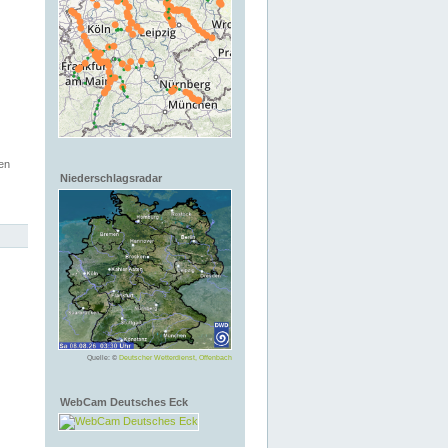
en
Niederschlagsradar
Quelle: ©
Deutscher Wetterdienst, Offenbach
WebCam Deutsches Eck