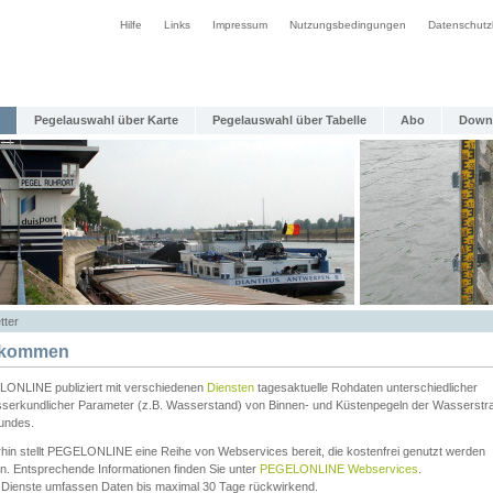
Hilfe
Links
Impressum
Nutzungsbedingungen
Datenschutz
Pegelauswahl über Karte
Pegelauswahl über Tabelle
Abo
Down
tter
lkommen
ONLINE publiziert mit verschiedenen
Diensten
tagesaktuelle Rohdaten unterschiedlicher
serkundlicher Parameter (z.B. Wasserstand) von Binnen- und Küstenpegeln der Wasserstr
undes.
rhin stellt PEGELONLINE eine Reihe von Webservices bereit, die kostenfrei genutzt werden
n. Entsprechende Informationen finden Sie unter
PEGELONLINE Webservices
.
 Dienste umfassen Daten bis maximal 30 Tage rückwirkend.