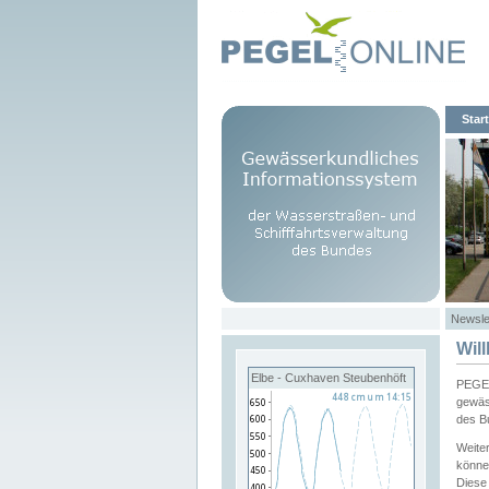
Start
Newsle
Wil
Elbe - Cuxhaven Steubenhöft
PEGEL
gewäs
des B
Weite
könne
Diese