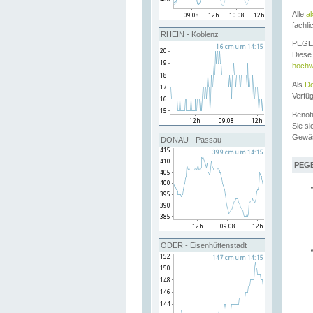
Alle
a
fachli
RHEIN - Koblenz
PEGEL
Diese 
hochw
Als
Do
Verfü
Benöt
Sie si
Gewä
DONAU - Passau
PEGE
ODER - Eisenhüttenstadt