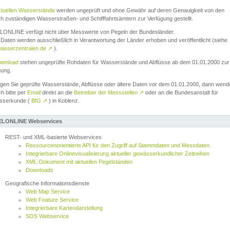
ktuellen Wasserstände
werden ungeprüft und ohne Gewähr auf deren Genauigkeit von den
ch zuständigen Wasserstraßen- und Schifffahrtsämtern zur Verfügung gestellt.
ONLINE verfügt nicht über Messwerte von Pegeln der Bundesländer.
Daten werden ausschließlich in Verantwortung der Länder erhoben und veröffentlicht (siehe
asserzentralen.de
↗
).
wnload
stehen ungeprüfte Rohdaten für Wasserstände und Abflüsse ab dem 01.01.2000 zur
gung.
igen Sie geprüfte Wasserstände, Abflüsse oder ältere Daten vor dem 01.01.2000, dann wend
ch bitte per
Email
direkt an die
Betreiber der Messstellen
↗
oder an die Bundesanstalt für
sserkunde (
BfG
↗
) in Koblenz.
LONLINE Webservices
REST- und XML-basierte Webservices
Ressourcenorientierte API für den Zugriff auf Stammdaten und Messdaten.
Integrierbare Onlinevisualisierung aktueller gewässerkundlicher Zeitreihen
XML-Dokument mit aktuellen Pegelständen
Downloads
Geografische Informationsdienste
Web Map Service
Web Feature Service
Integrierbare Kartendarstellung
SOS Webservice