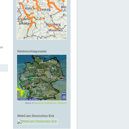
en
Niederschlagsradar
Quelle: ©
Deutscher Wetterdienst, Offenbach
WebCam Deutsches Eck