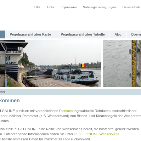
Hilfe
Links
Impressum
Nutzungsbedingungen
Datenschutz
Pegelauswahl über Karte
Pegelauswahl über Tabelle
Abo
Down
tter
lkommen
ONLINE publiziert mit verschiedenen
Diensten
tagesaktuelle Rohdaten unterschiedlicher
serkundlicher Parameter (z.B. Wasserstand) von Binnen- und Küstenpegeln der Wasserstr
undes.
rhin stellt PEGELONLINE eine Reihe von Webservices bereit, die kostenfrei genutzt werden
n. Entsprechende Informationen finden Sie unter
PEGELONLINE Webservices
.
 Dienste umfassen Daten bis maximal 30 Tage rückwirkend.