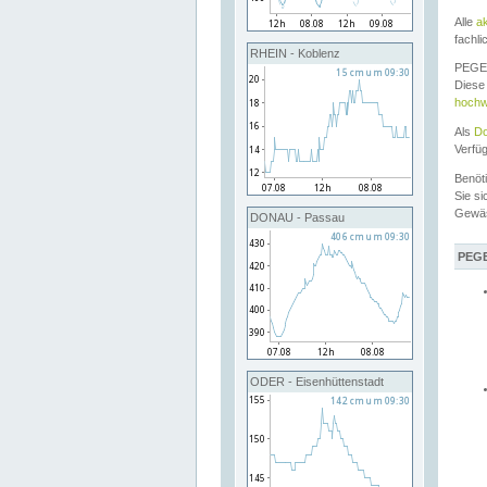
Alle
a
fachli
RHEIN - Koblenz
PEGEL
Diese 
hochw
Als
Do
Verfü
Benöt
Sie si
Gewä
DONAU - Passau
PEGE
ODER - Eisenhüttenstadt