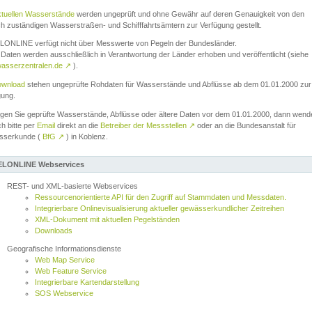
ktuellen Wasserstände
werden ungeprüft und ohne Gewähr auf deren Genauigkeit von den
ch zuständigen Wasserstraßen- und Schifffahrtsämtern zur Verfügung gestellt.
ONLINE verfügt nicht über Messwerte von Pegeln der Bundesländer.
Daten werden ausschließlich in Verantwortung der Länder erhoben und veröffentlicht (siehe
asserzentralen.de
↗
).
wnload
stehen ungeprüfte Rohdaten für Wasserstände und Abflüsse ab dem 01.01.2000 zur
gung.
igen Sie geprüfte Wasserstände, Abflüsse oder ältere Daten vor dem 01.01.2000, dann wend
ch bitte per
Email
direkt an die
Betreiber der Messstellen
↗
oder an die Bundesanstalt für
sserkunde (
BfG
↗
) in Koblenz.
LONLINE Webservices
REST- und XML-basierte Webservices
Ressourcenorientierte API für den Zugriff auf Stammdaten und Messdaten.
Integrierbare Onlinevisualisierung aktueller gewässerkundlicher Zeitreihen
XML-Dokument mit aktuellen Pegelständen
Downloads
Geografische Informationsdienste
Web Map Service
Web Feature Service
Integrierbare Kartendarstellung
SOS Webservice