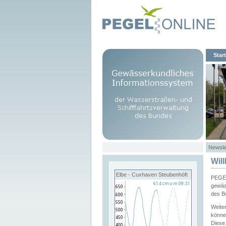
Start
Newsle
Wil
Elbe - Cuxhaven Steubenhöft
PEGEL
gewäs
des B
Weite
könne
Diese