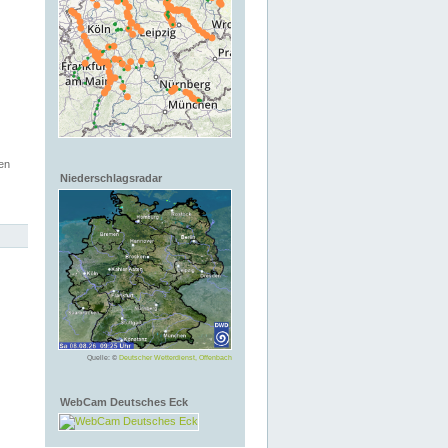
en
Niederschlagsradar
Quelle: ©
Deutscher Wetterdienst, Offenbach
WebCam Deutsches Eck