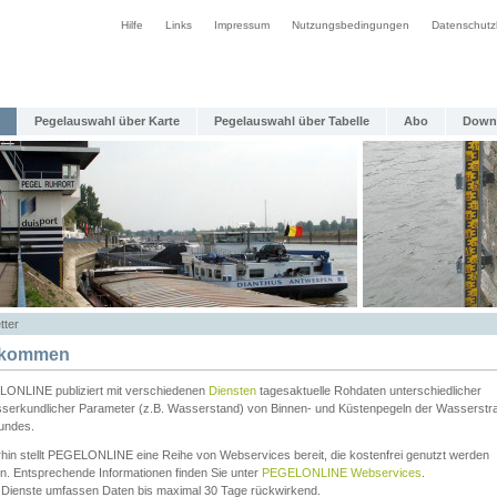
Hilfe
Links
Impressum
Nutzungsbedingungen
Datenschutz
Pegelauswahl über Karte
Pegelauswahl über Tabelle
Abo
Down
tter
lkommen
ONLINE publiziert mit verschiedenen
Diensten
tagesaktuelle Rohdaten unterschiedlicher
serkundlicher Parameter (z.B. Wasserstand) von Binnen- und Küstenpegeln der Wasserstr
undes.
rhin stellt PEGELONLINE eine Reihe von Webservices bereit, die kostenfrei genutzt werden
n. Entsprechende Informationen finden Sie unter
PEGELONLINE Webservices
.
 Dienste umfassen Daten bis maximal 30 Tage rückwirkend.