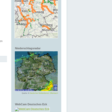
en
Niederschlagsradar
Quelle: ©
Deutscher Wetterdienst, Offenbach
WebCam Deutsches Eck