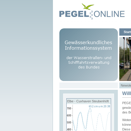
Start
Newsle
Wil
Elbe - Cuxhaven Steubenhöft
PEGEL
gewäs
des B
Weite
könne
Diese