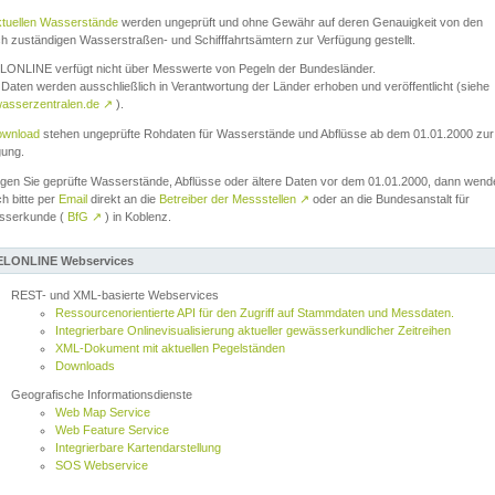
ktuellen Wasserstände
werden ungeprüft und ohne Gewähr auf deren Genauigkeit von den
ch zuständigen Wasserstraßen- und Schifffahrtsämtern zur Verfügung gestellt.
ONLINE verfügt nicht über Messwerte von Pegeln der Bundesländer.
Daten werden ausschließlich in Verantwortung der Länder erhoben und veröffentlicht (siehe
asserzentralen.de
↗
).
wnload
stehen ungeprüfte Rohdaten für Wasserstände und Abflüsse ab dem 01.01.2000 zur
gung.
igen Sie geprüfte Wasserstände, Abflüsse oder ältere Daten vor dem 01.01.2000, dann wend
ch bitte per
Email
direkt an die
Betreiber der Messstellen
↗
oder an die Bundesanstalt für
sserkunde (
BfG
↗
) in Koblenz.
LONLINE Webservices
REST- und XML-basierte Webservices
Ressourcenorientierte API für den Zugriff auf Stammdaten und Messdaten.
Integrierbare Onlinevisualisierung aktueller gewässerkundlicher Zeitreihen
XML-Dokument mit aktuellen Pegelständen
Downloads
Geografische Informationsdienste
Web Map Service
Web Feature Service
Integrierbare Kartendarstellung
SOS Webservice