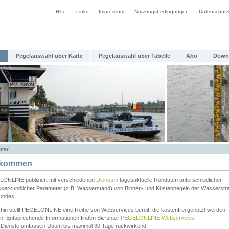
Hilfe
Links
Impressum
Nutzungsbedingungen
Datenschutz
Pegelauswahl über Karte
Pegelauswahl über Tabelle
Abo
Down
tter
lkommen
ONLINE publiziert mit verschiedenen
Diensten
tagesaktuelle Rohdaten unterschiedlicher
serkundlicher Parameter (z.B. Wasserstand) von Binnen- und Küstenpegeln der Wasserstr
undes.
rhin stellt PEGELONLINE eine Reihe von Webservices bereit, die kostenfrei genutzt werden
n. Entsprechende Informationen finden Sie unter
PEGELONLINE Webservices
.
 Dienste umfassen Daten bis maximal 30 Tage rückwirkend.