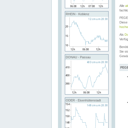
Alle
a
fachli
RHEIN - Koblenz
PEGEL
Diese 
hochw
Als
Do
Verfü
Benöt
Sie si
Gewä
DONAU - Passau
PEGE
ODER - Eisenhüttenstadt