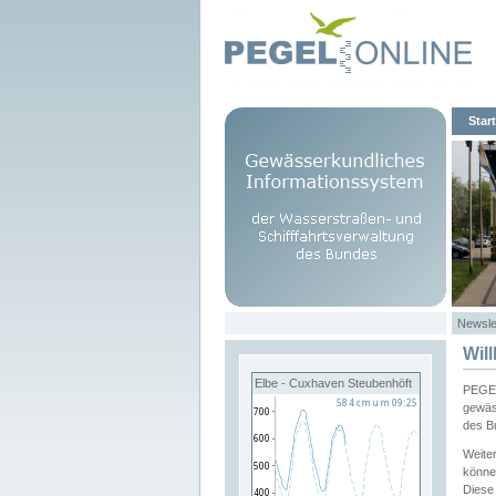
Start
Newsle
Wil
Elbe - Cuxhaven Steubenhöft
PEGEL
gewäs
des B
Weite
könne
Diese