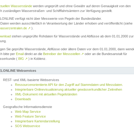
ktuellen Wasserstände
werden ungeprüft und ohne Gewähr auf deren Genauigkeit von den
ch zuständigen Wasserstraßen- und Schifffahrtsämtern zur Verfügung gestellt.
ONLINE verfügt nicht über Messwerte von Pegeln der Bundesländer.
Daten werden ausschließlich in Verantwortung der Länder erhoben und veröffentlicht (siehe
asserzentralen.de
↗
).
wnload
stehen ungeprüfte Rohdaten für Wasserstände und Abflüsse ab dem 01.01.2000 zur
gung.
igen Sie geprüfte Wasserstände, Abflüsse oder ältere Daten vor dem 01.01.2000, dann wend
ch bitte per
Email
direkt an die
Betreiber der Messstellen
↗
oder an die Bundesanstalt für
sserkunde (
BfG
↗
) in Koblenz.
LONLINE Webservices
REST- und XML-basierte Webservices
Ressourcenorientierte API für den Zugriff auf Stammdaten und Messdaten.
Integrierbare Onlinevisualisierung aktueller gewässerkundlicher Zeitreihen
XML-Dokument mit aktuellen Pegelständen
Downloads
Geografische Informationsdienste
Web Map Service
Web Feature Service
Integrierbare Kartendarstellung
SOS Webservice