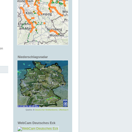
en
Niederschlagsradar
Quelle: ©
Deutscher Wetterdienst, Offenbach
WebCam Deutsches Eck