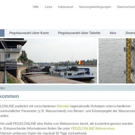
Hilfe
Links
Impressum
Nutzungsbedingungen
Datenschutz
Pegelauswahl über Karte
Pegelauswahl über Tabelle
Abo
Down
tter
lkommen
ONLINE publiziert mit verschiedenen
Diensten
tagesaktuelle Rohdaten unterschiedlicher
serkundlicher Parameter (z.B. Wasserstand) von Binnen- und Küstenpegeln der Wasserstr
undes.
rhin stellt PEGELONLINE eine Reihe von Webservices bereit, die kostenfrei genutzt werden
n. Entsprechende Informationen finden Sie unter
PEGELONLINE Webservices
.
 Dienste umfassen Daten bis maximal 30 Tage rückwirkend.