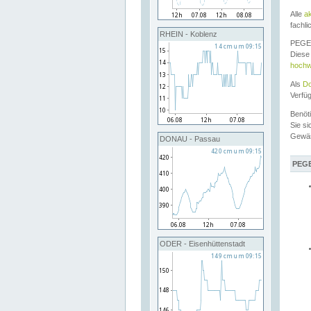
Alle
a
fachli
RHEIN - Koblenz
PEGEL
Diese 
hochw
Als
Do
Verfü
Benöt
Sie si
Gewä
DONAU - Passau
PEGE
ODER - Eisenhüttenstadt