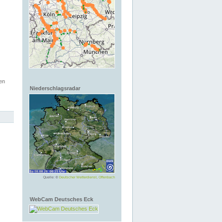
en
Niederschlagsradar
Quelle: ©
Deutscher Wetterdienst, Offenbach
WebCam Deutsches Eck