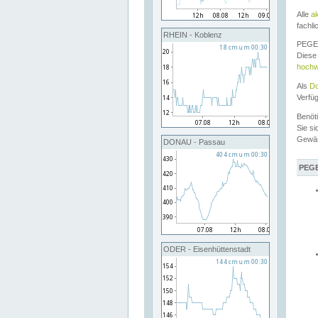
Alle
a
fachli
RHEIN - Koblenz
PEGEL
Diese 
hochw
Als
Do
Verfü
Benöt
Sie si
Gewä
DONAU - Passau
PEGE
ODER - Eisenhüttenstadt