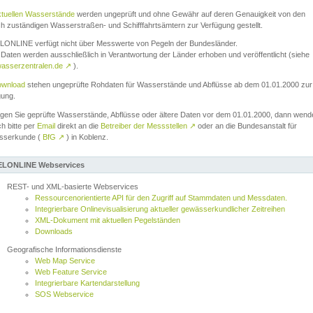
ktuellen Wasserstände
werden ungeprüft und ohne Gewähr auf deren Genauigkeit von den
ch zuständigen Wasserstraßen- und Schifffahrtsämtern zur Verfügung gestellt.
ONLINE verfügt nicht über Messwerte von Pegeln der Bundesländer.
Daten werden ausschließlich in Verantwortung der Länder erhoben und veröffentlicht (siehe
asserzentralen.de
↗
).
wnload
stehen ungeprüfte Rohdaten für Wasserstände und Abflüsse ab dem 01.01.2000 zur
gung.
igen Sie geprüfte Wasserstände, Abflüsse oder ältere Daten vor dem 01.01.2000, dann wend
ch bitte per
Email
direkt an die
Betreiber der Messstellen
↗
oder an die Bundesanstalt für
sserkunde (
BfG
↗
) in Koblenz.
LONLINE Webservices
REST- und XML-basierte Webservices
Ressourcenorientierte API für den Zugriff auf Stammdaten und Messdaten.
Integrierbare Onlinevisualisierung aktueller gewässerkundlicher Zeitreihen
XML-Dokument mit aktuellen Pegelständen
Downloads
Geografische Informationsdienste
Web Map Service
Web Feature Service
Integrierbare Kartendarstellung
SOS Webservice