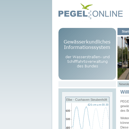
Start
Newsle
Wil
Elbe - Cuxhaven Steubenhöft
PEGEL
gewäs
des B
Weite
könne
Diese