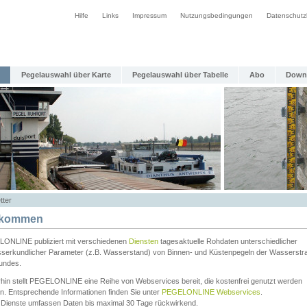
Hilfe
Links
Impressum
Nutzungsbedingungen
Datenschutz
Pegelauswahl über Karte
Pegelauswahl über Tabelle
Abo
Down
tter
lkommen
ONLINE publiziert mit verschiedenen
Diensten
tagesaktuelle Rohdaten unterschiedlicher
serkundlicher Parameter (z.B. Wasserstand) von Binnen- und Küstenpegeln der Wasserstr
undes.
rhin stellt PEGELONLINE eine Reihe von Webservices bereit, die kostenfrei genutzt werden
n. Entsprechende Informationen finden Sie unter
PEGELONLINE Webservices
.
 Dienste umfassen Daten bis maximal 30 Tage rückwirkend.