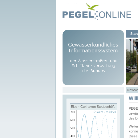
Start
Newsle
Wil
Elbe - Cuxhaven Steubenhöft
PEGEL
gewäs
des B
Weite
könne
Diese