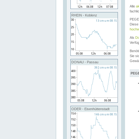
Alle
a
fachli
RHEIN - Koblenz
PEGEL
Diese 
hochw
Als
Do
Verfü
Benöt
Sie si
Gewä
DONAU - Passau
PEGE
ODER - Eisenhüttenstadt