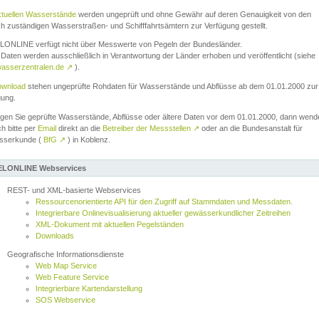
ktuellen Wasserstände
werden ungeprüft und ohne Gewähr auf deren Genauigkeit von den
ch zuständigen Wasserstraßen- und Schifffahrtsämtern zur Verfügung gestellt.
ONLINE verfügt nicht über Messwerte von Pegeln der Bundesländer.
Daten werden ausschließlich in Verantwortung der Länder erhoben und veröffentlicht (siehe
asserzentralen.de
↗
).
wnload
stehen ungeprüfte Rohdaten für Wasserstände und Abflüsse ab dem 01.01.2000 zur
gung.
igen Sie geprüfte Wasserstände, Abflüsse oder ältere Daten vor dem 01.01.2000, dann wend
ch bitte per
Email
direkt an die
Betreiber der Messstellen
↗
oder an die Bundesanstalt für
sserkunde (
BfG
↗
) in Koblenz.
LONLINE Webservices
REST- und XML-basierte Webservices
Ressourcenorientierte API für den Zugriff auf Stammdaten und Messdaten.
Integrierbare Onlinevisualisierung aktueller gewässerkundlicher Zeitreihen
XML-Dokument mit aktuellen Pegelständen
Downloads
Geografische Informationsdienste
Web Map Service
Web Feature Service
Integrierbare Kartendarstellung
SOS Webservice