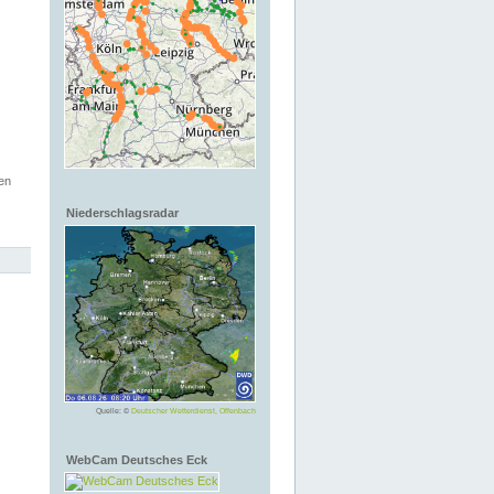
en
Niederschlagsradar
Quelle: ©
Deutscher Wetterdienst, Offenbach
WebCam Deutsches Eck