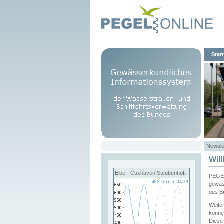
Start
Newsle
Wil
Elbe - Cuxhaven Steubenhöft
PEGEL
gewäs
des B
Weite
könne
Diese