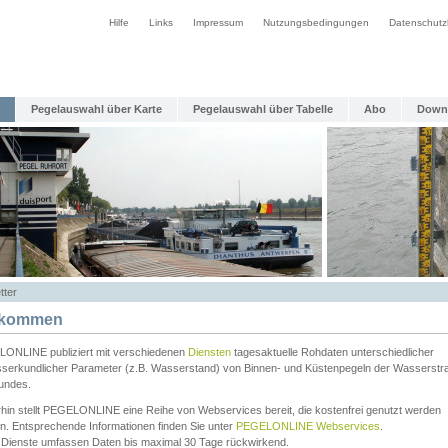
Hilfe
Links
Impressum
Nutzungsbedingungen
Datenschutz
Pegelauswahl über Karte
Pegelauswahl über Tabelle
Abo
Down
tter
lkommen
ONLINE publiziert mit verschiedenen
Diensten
tagesaktuelle Rohdaten unterschiedlicher
serkundlicher Parameter (z.B. Wasserstand) von Binnen- und Küstenpegeln der Wasserstr
undes.
rhin stellt PEGELONLINE eine Reihe von Webservices bereit, die kostenfrei genutzt werden
n. Entsprechende Informationen finden Sie unter
PEGELONLINE Webservices
.
 Dienste umfassen Daten bis maximal 30 Tage rückwirkend.