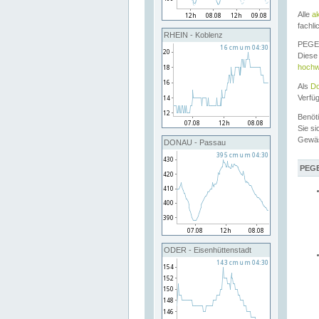
Alle
a
fachli
RHEIN - Koblenz
PEGEL
Diese 
hochw
Als
Do
Verfü
Benöt
Sie si
Gewä
DONAU - Passau
PEGE
ODER - Eisenhüttenstadt