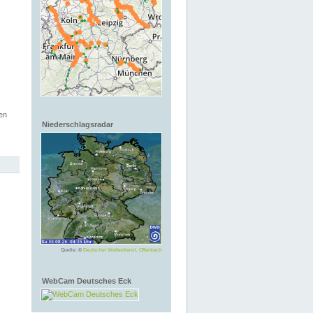
en
Niederschlagsradar
Quelle: ©
Deutscher Wetterdienst, Offenbach
WebCam Deutsches Eck