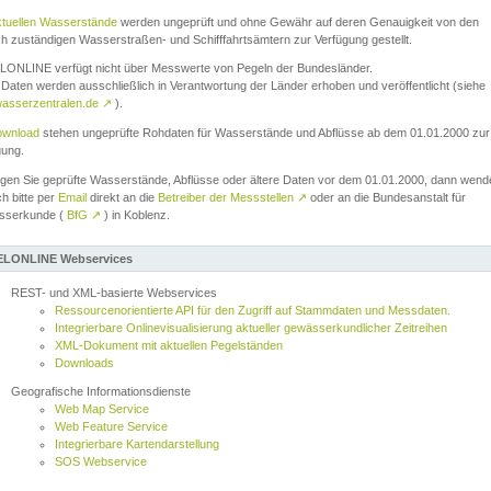
ktuellen Wasserstände
werden ungeprüft und ohne Gewähr auf deren Genauigkeit von den
ch zuständigen Wasserstraßen- und Schifffahrtsämtern zur Verfügung gestellt.
ONLINE verfügt nicht über Messwerte von Pegeln der Bundesländer.
Daten werden ausschließlich in Verantwortung der Länder erhoben und veröffentlicht (siehe
asserzentralen.de
↗
).
wnload
stehen ungeprüfte Rohdaten für Wasserstände und Abflüsse ab dem 01.01.2000 zur
gung.
igen Sie geprüfte Wasserstände, Abflüsse oder ältere Daten vor dem 01.01.2000, dann wend
ch bitte per
Email
direkt an die
Betreiber der Messstellen
↗
oder an die Bundesanstalt für
sserkunde (
BfG
↗
) in Koblenz.
LONLINE Webservices
REST- und XML-basierte Webservices
Ressourcenorientierte API für den Zugriff auf Stammdaten und Messdaten.
Integrierbare Onlinevisualisierung aktueller gewässerkundlicher Zeitreihen
XML-Dokument mit aktuellen Pegelständen
Downloads
Geografische Informationsdienste
Web Map Service
Web Feature Service
Integrierbare Kartendarstellung
SOS Webservice