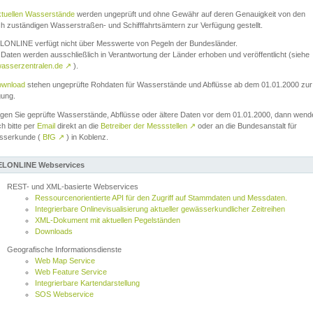
ktuellen Wasserstände
werden ungeprüft und ohne Gewähr auf deren Genauigkeit von den
ch zuständigen Wasserstraßen- und Schifffahrtsämtern zur Verfügung gestellt.
ONLINE verfügt nicht über Messwerte von Pegeln der Bundesländer.
Daten werden ausschließlich in Verantwortung der Länder erhoben und veröffentlicht (siehe
asserzentralen.de
↗
).
wnload
stehen ungeprüfte Rohdaten für Wasserstände und Abflüsse ab dem 01.01.2000 zur
gung.
igen Sie geprüfte Wasserstände, Abflüsse oder ältere Daten vor dem 01.01.2000, dann wend
ch bitte per
Email
direkt an die
Betreiber der Messstellen
↗
oder an die Bundesanstalt für
sserkunde (
BfG
↗
) in Koblenz.
LONLINE Webservices
REST- und XML-basierte Webservices
Ressourcenorientierte API für den Zugriff auf Stammdaten und Messdaten.
Integrierbare Onlinevisualisierung aktueller gewässerkundlicher Zeitreihen
XML-Dokument mit aktuellen Pegelständen
Downloads
Geografische Informationsdienste
Web Map Service
Web Feature Service
Integrierbare Kartendarstellung
SOS Webservice