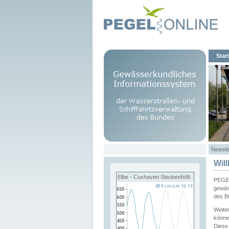
Start
Newsle
Wil
Elbe - Cuxhaven Steubenhöft
PEGEL
gewäs
des B
Weite
könne
Diese