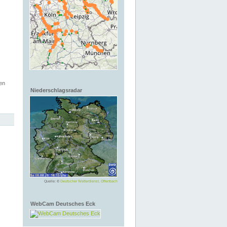
en
Niederschlagsradar
Quelle: ©
Deutscher Wetterdienst, Offenbach
WebCam Deutsches Eck