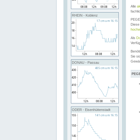
Alle
a
fachli
RHEIN - Koblenz
PEGEL
Diese 
hochw
Als
Do
Verfü
Benöt
Sie si
Gewä
DONAU - Passau
PEGE
ODER - Eisenhüttenstadt