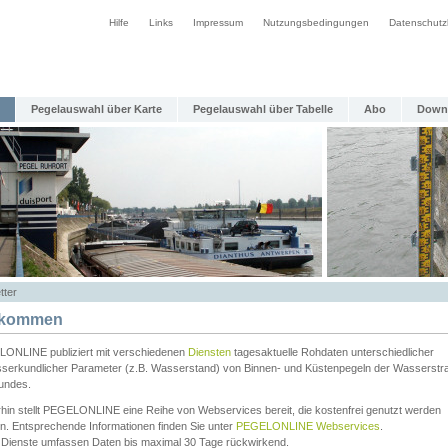
Hilfe
Links
Impressum
Nutzungsbedingungen
Datenschutz
Pegelauswahl über Karte
Pegelauswahl über Tabelle
Abo
Down
tter
lkommen
ONLINE publiziert mit verschiedenen
Diensten
tagesaktuelle Rohdaten unterschiedlicher
serkundlicher Parameter (z.B. Wasserstand) von Binnen- und Küstenpegeln der Wasserstr
undes.
rhin stellt PEGELONLINE eine Reihe von Webservices bereit, die kostenfrei genutzt werden
n. Entsprechende Informationen finden Sie unter
PEGELONLINE Webservices
.
 Dienste umfassen Daten bis maximal 30 Tage rückwirkend.