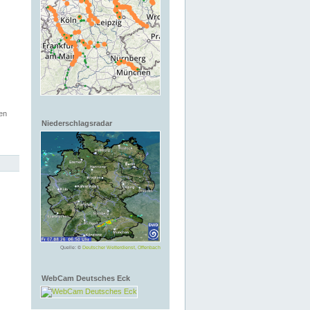
en
Niederschlagsradar
Quelle: ©
Deutscher Wetterdienst, Offenbach
WebCam Deutsches Eck