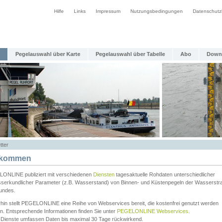
Hilfe
Links
Impressum
Nutzungsbedingungen
Datenschutz
Pegelauswahl über Karte
Pegelauswahl über Tabelle
Abo
Down
tter
lkommen
ONLINE publiziert mit verschiedenen
Diensten
tagesaktuelle Rohdaten unterschiedlicher
serkundlicher Parameter (z.B. Wasserstand) von Binnen- und Küstenpegeln der Wasserstr
undes.
rhin stellt PEGELONLINE eine Reihe von Webservices bereit, die kostenfrei genutzt werden
n. Entsprechende Informationen finden Sie unter
PEGELONLINE Webservices
.
 Dienste umfassen Daten bis maximal 30 Tage rückwirkend.