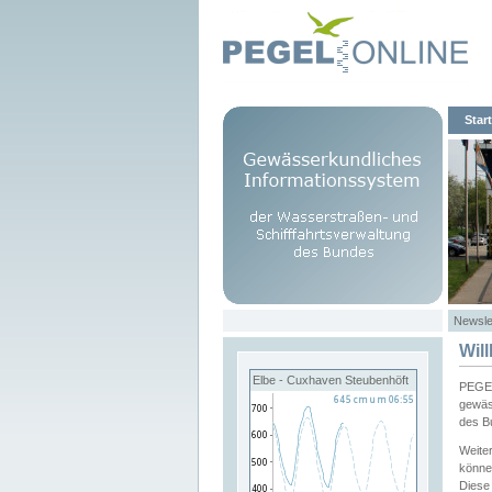
Start
Newsle
Wil
Elbe - Cuxhaven Steubenhöft
PEGEL
gewäs
des B
Weite
könne
Diese