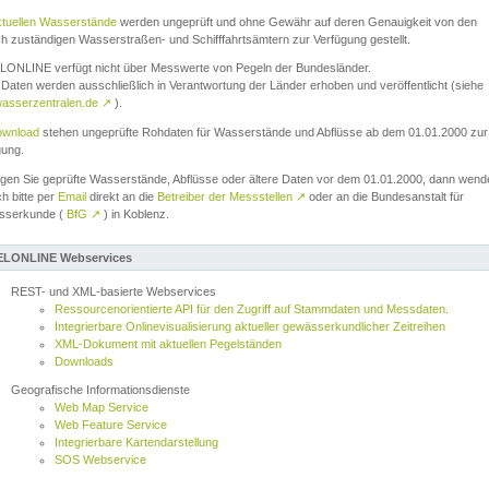
ktuellen Wasserstände
werden ungeprüft und ohne Gewähr auf deren Genauigkeit von den
ch zuständigen Wasserstraßen- und Schifffahrtsämtern zur Verfügung gestellt.
ONLINE verfügt nicht über Messwerte von Pegeln der Bundesländer.
Daten werden ausschließlich in Verantwortung der Länder erhoben und veröffentlicht (siehe
asserzentralen.de
↗
).
wnload
stehen ungeprüfte Rohdaten für Wasserstände und Abflüsse ab dem 01.01.2000 zur
gung.
igen Sie geprüfte Wasserstände, Abflüsse oder ältere Daten vor dem 01.01.2000, dann wend
ch bitte per
Email
direkt an die
Betreiber der Messstellen
↗
oder an die Bundesanstalt für
sserkunde (
BfG
↗
) in Koblenz.
LONLINE Webservices
REST- und XML-basierte Webservices
Ressourcenorientierte API für den Zugriff auf Stammdaten und Messdaten.
Integrierbare Onlinevisualisierung aktueller gewässerkundlicher Zeitreihen
XML-Dokument mit aktuellen Pegelständen
Downloads
Geografische Informationsdienste
Web Map Service
Web Feature Service
Integrierbare Kartendarstellung
SOS Webservice