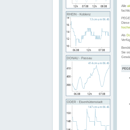
Alle
a
fachli
RHEIN - Koblenz
PEGEL
Diese 
hochw
Als
Do
Verfü
Benöt
Sie si
Gewä
DONAU - Passau
PEGE
ODER - Eisenhüttenstadt