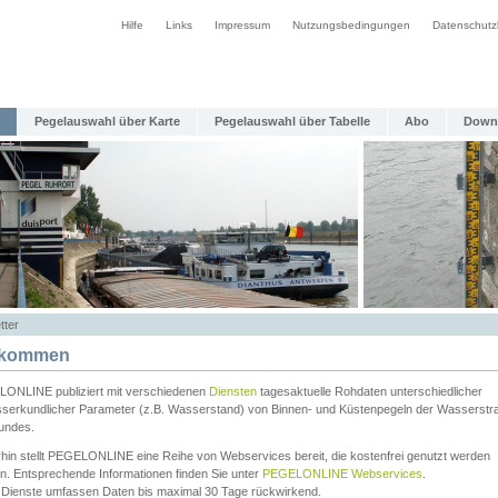
Hilfe
Links
Impressum
Nutzungsbedingungen
Datenschutz
Pegelauswahl über Karte
Pegelauswahl über Tabelle
Abo
Down
tter
lkommen
ONLINE publiziert mit verschiedenen
Diensten
tagesaktuelle Rohdaten unterschiedlicher
serkundlicher Parameter (z.B. Wasserstand) von Binnen- und Küstenpegeln der Wasserstr
undes.
rhin stellt PEGELONLINE eine Reihe von Webservices bereit, die kostenfrei genutzt werden
n. Entsprechende Informationen finden Sie unter
PEGELONLINE Webservices
.
 Dienste umfassen Daten bis maximal 30 Tage rückwirkend.