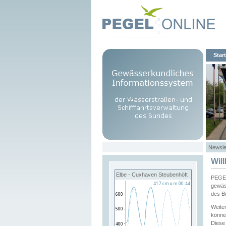
Start
Newsle
Wil
Elbe - Cuxhaven Steubenhöft
PEGEL
gewäs
des B
Weite
könne
Diese