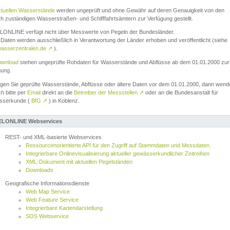
ktuellen Wasserstände
werden ungeprüft und ohne Gewähr auf deren Genauigkeit von den
ch zuständigen Wasserstraßen- und Schifffahrtsämtern zur Verfügung gestellt.
ONLINE verfügt nicht über Messwerte von Pegeln der Bundesländer.
Daten werden ausschließlich in Verantwortung der Länder erhoben und veröffentlicht (siehe
asserzentralen.de
↗
).
wnload
stehen ungeprüfte Rohdaten für Wasserstände und Abflüsse ab dem 01.01.2000 zur
gung.
igen Sie geprüfte Wasserstände, Abflüsse oder ältere Daten vor dem 01.01.2000, dann wend
ch bitte per
Email
direkt an die
Betreiber der Messstellen
↗
oder an die Bundesanstalt für
sserkunde (
BfG
↗
) in Koblenz.
LONLINE Webservices
REST- und XML-basierte Webservices
Ressourcenorientierte API für den Zugriff auf Stammdaten und Messdaten.
Integrierbare Onlinevisualisierung aktueller gewässerkundlicher Zeitreihen
XML-Dokument mit aktuellen Pegelständen
Downloads
Geografische Informationsdienste
Web Map Service
Web Feature Service
Integrierbare Kartendarstellung
SOS Webservice