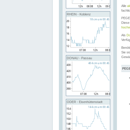
Alle
a
fachli
RHEIN - Koblenz
PEGEL
Diese 
hochw
Als
Do
Verfü
Benöt
Sie si
Gewä
DONAU - Passau
PEGE
ODER - Eisenhüttenstadt