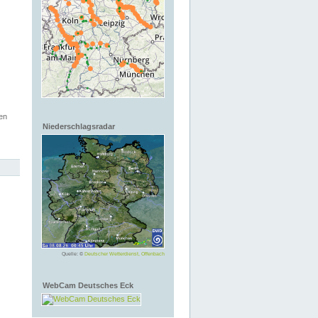
en
Niederschlagsradar
Quelle: ©
Deutscher Wetterdienst, Offenbach
WebCam Deutsches Eck