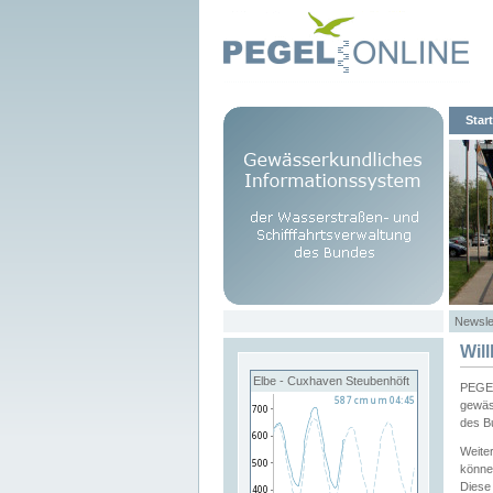
Start
Newsle
Wil
Elbe - Cuxhaven Steubenhöft
PEGEL
gewäs
des B
Weite
könne
Diese