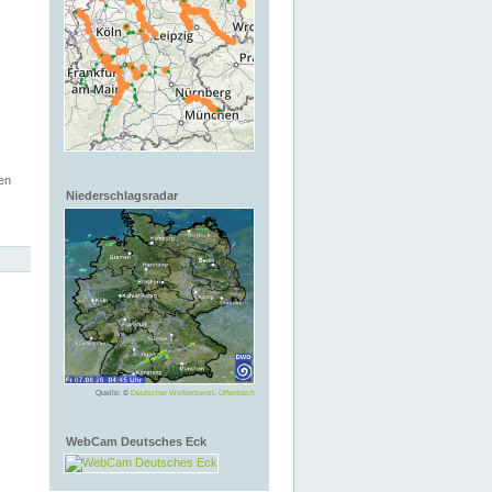
en
Niederschlagsradar
Quelle: ©
Deutscher Wetterdienst, Offenbach
WebCam Deutsches Eck