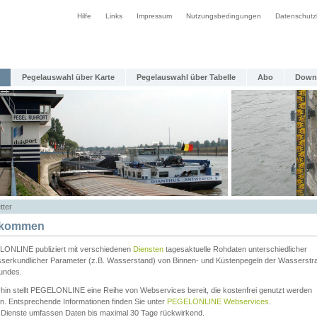
Hilfe
Links
Impressum
Nutzungsbedingungen
Datenschutz
Pegelauswahl über Karte
Pegelauswahl über Tabelle
Abo
Down
tter
lkommen
ONLINE publiziert mit verschiedenen
Diensten
tagesaktuelle Rohdaten unterschiedlicher
serkundlicher Parameter (z.B. Wasserstand) von Binnen- und Küstenpegeln der Wasserstr
undes.
rhin stellt PEGELONLINE eine Reihe von Webservices bereit, die kostenfrei genutzt werden
n. Entsprechende Informationen finden Sie unter
PEGELONLINE Webservices
.
 Dienste umfassen Daten bis maximal 30 Tage rückwirkend.