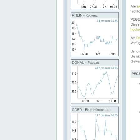
Alle
a
fachli
RHEIN - Koblenz
PEGEL
Diese 
hochw
Als
Do
Verfü
Benöt
Sie si
Gewä
DONAU - Passau
PEGE
ODER - Eisenhüttenstadt