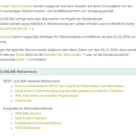
ktuellen Wasserstände
werden ungeprüft und ohne Gewähr auf deren Genauigkeit von den
ch zuständigen Wasserstraßen- und Schifffahrtsämtern zur Verfügung gestellt.
ONLINE verfügt nicht über Messwerte von Pegeln der Bundesländer.
Daten werden ausschließlich in Verantwortung der Länder erhoben und veröffentlicht (siehe
asserzentralen.de
↗
).
wnload
stehen ungeprüfte Rohdaten für Wasserstände und Abflüsse ab dem 01.01.2000 zur
gung.
igen Sie geprüfte Wasserstände, Abflüsse oder ältere Daten vor dem 01.01.2000, dann wend
ch bitte per
Email
direkt an die
Betreiber der Messstellen
↗
oder an die Bundesanstalt für
sserkunde (
BfG
↗
) in Koblenz.
LONLINE Webservices
REST- und XML-basierte Webservices
Ressourcenorientierte API für den Zugriff auf Stammdaten und Messdaten.
Integrierbare Onlinevisualisierung aktueller gewässerkundlicher Zeitreihen
XML-Dokument mit aktuellen Pegelständen
Downloads
Geografische Informationsdienste
Web Map Service
Web Feature Service
Integrierbare Kartendarstellung
SOS Webservice