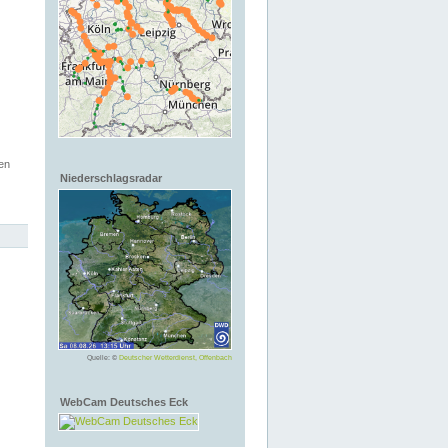
en
Niederschlagsradar
Quelle: ©
Deutscher Wetterdienst, Offenbach
WebCam Deutsches Eck