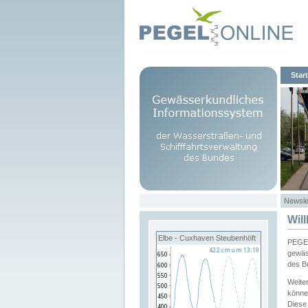
Start
Newsle
Wil
Elbe - Cuxhaven Steubenhöft
PEGEL
gewäs
des B
Weite
könne
Diese