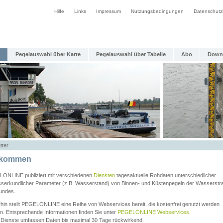
Hilfe
Links
Impressum
Nutzungsbedingungen
Datenschutz
Pegelauswahl über Karte
Pegelauswahl über Tabelle
Abo
Down
tter
lkommen
ONLINE publiziert mit verschiedenen
Diensten
tagesaktuelle Rohdaten unterschiedlicher
serkundlicher Parameter (z.B. Wasserstand) von Binnen- und Küstenpegeln der Wasserstr
undes.
rhin stellt PEGELONLINE eine Reihe von Webservices bereit, die kostenfrei genutzt werden
n. Entsprechende Informationen finden Sie unter
PEGELONLINE Webservices
.
 Dienste umfassen Daten bis maximal 30 Tage rückwirkend.