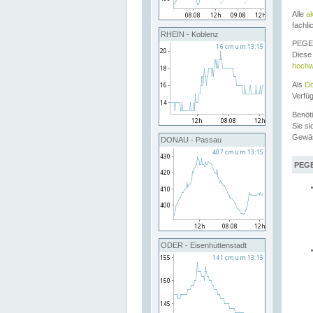
Alle
a
fachli
RHEIN - Koblenz
PEGEL
Diese 
hochw
Als
Do
Verfü
Benöt
Sie si
Gewä
DONAU - Passau
PEGE
ODER - Eisenhüttenstadt