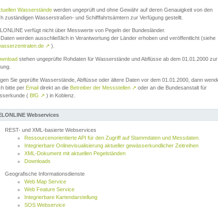
ktuellen Wasserstände
werden ungeprüft und ohne Gewähr auf deren Genauigkeit von den
ch zuständigen Wasserstraßen- und Schifffahrtsämtern zur Verfügung gestellt.
ONLINE verfügt nicht über Messwerte von Pegeln der Bundesländer.
Daten werden ausschließlich in Verantwortung der Länder erhoben und veröffentlicht (siehe
asserzentralen.de
↗
).
wnload
stehen ungeprüfte Rohdaten für Wasserstände und Abflüsse ab dem 01.01.2000 zur
gung.
igen Sie geprüfte Wasserstände, Abflüsse oder ältere Daten vor dem 01.01.2000, dann wend
ch bitte per
Email
direkt an die
Betreiber der Messstellen
↗
oder an die Bundesanstalt für
sserkunde (
BfG
↗
) in Koblenz.
LONLINE Webservices
REST- und XML-basierte Webservices
Ressourcenorientierte API für den Zugriff auf Stammdaten und Messdaten.
Integrierbare Onlinevisualisierung aktueller gewässerkundlicher Zeitreihen
XML-Dokument mit aktuellen Pegelständen
Downloads
Geografische Informationsdienste
Web Map Service
Web Feature Service
Integrierbare Kartendarstellung
SOS Webservice