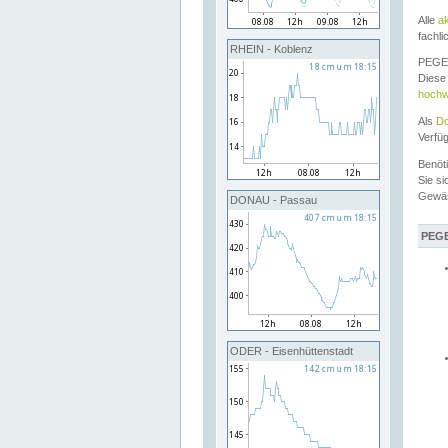
Alle
a
fachli
RHEIN - Koblenz
PEGEL
Diese 
hochw
Als
Do
Verfü
Benöt
Sie si
Gewä
DONAU - Passau
PEGE
ODER - Eisenhüttenstadt