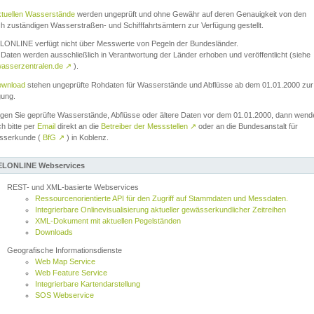
ktuellen Wasserstände
werden ungeprüft und ohne Gewähr auf deren Genauigkeit von den
ch zuständigen Wasserstraßen- und Schifffahrtsämtern zur Verfügung gestellt.
ONLINE verfügt nicht über Messwerte von Pegeln der Bundesländer.
Daten werden ausschließlich in Verantwortung der Länder erhoben und veröffentlicht (siehe
asserzentralen.de
↗
).
wnload
stehen ungeprüfte Rohdaten für Wasserstände und Abflüsse ab dem 01.01.2000 zur
gung.
igen Sie geprüfte Wasserstände, Abflüsse oder ältere Daten vor dem 01.01.2000, dann wend
ch bitte per
Email
direkt an die
Betreiber der Messstellen
↗
oder an die Bundesanstalt für
sserkunde (
BfG
↗
) in Koblenz.
LONLINE Webservices
REST- und XML-basierte Webservices
Ressourcenorientierte API für den Zugriff auf Stammdaten und Messdaten.
Integrierbare Onlinevisualisierung aktueller gewässerkundlicher Zeitreihen
XML-Dokument mit aktuellen Pegelständen
Downloads
Geografische Informationsdienste
Web Map Service
Web Feature Service
Integrierbare Kartendarstellung
SOS Webservice