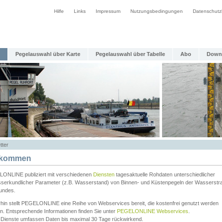
Hilfe
Links
Impressum
Nutzungsbedingungen
Datenschutz
Pegelauswahl über Karte
Pegelauswahl über Tabelle
Abo
Down
tter
lkommen
ONLINE publiziert mit verschiedenen
Diensten
tagesaktuelle Rohdaten unterschiedlicher
serkundlicher Parameter (z.B. Wasserstand) von Binnen- und Küstenpegeln der Wasserstr
undes.
rhin stellt PEGELONLINE eine Reihe von Webservices bereit, die kostenfrei genutzt werden
n. Entsprechende Informationen finden Sie unter
PEGELONLINE Webservices
.
 Dienste umfassen Daten bis maximal 30 Tage rückwirkend.