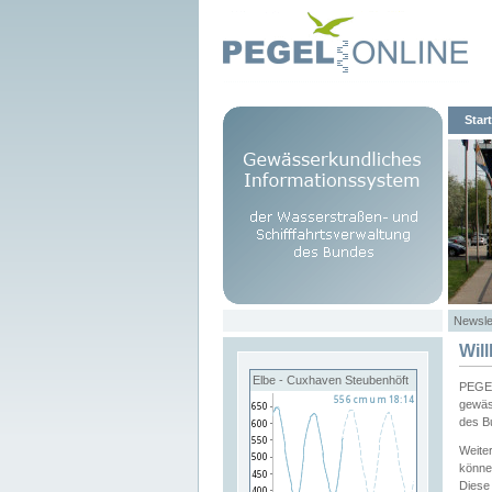
Start
Newsle
Wil
Elbe - Cuxhaven Steubenhöft
PEGEL
gewäs
des B
Weite
könne
Diese