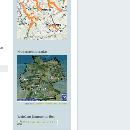
en
Niederschlagsradar
Quelle: ©
Deutscher Wetterdienst, Offenbach
WebCam Deutsches Eck