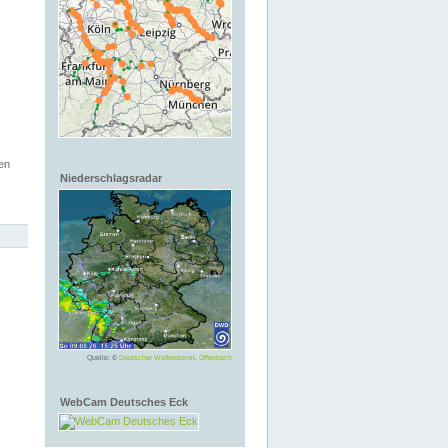
en
Niederschlagsradar
Quelle: ©
Deutscher Wetterdienst, Offenbach
WebCam Deutsches Eck