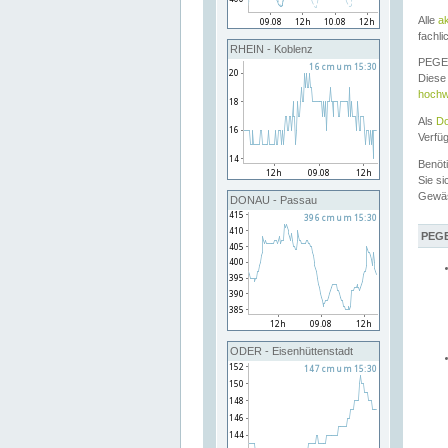
Alle
a
fachli
RHEIN - Koblenz
PEGEL
Diese 
hochw
Als
Do
Verfü
Benöt
Sie si
Gewä
DONAU - Passau
PEGE
ODER - Eisenhüttenstadt