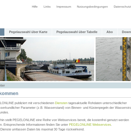
Hilfe
Links
Impressum
Nutzungsbedingungen
Datenschutz
Pegelauswahl über Karte
Pegelauswahl über Tabelle
Abo
Down
tter
lkommen
ONLINE publiziert mit verschiedenen
Diensten
tagesaktuelle Rohdaten unterschiedlicher
serkundlicher Parameter (z.B. Wasserstand) von Binnen- und Küstenpegeln der Wasserstr
undes.
rhin stellt PEGELONLINE eine Reihe von Webservices bereit, die kostenfrei genutzt werden
n. Entsprechende Informationen finden Sie unter
PEGELONLINE Webservices
.
 Dienste umfassen Daten bis maximal 30 Tage rückwirkend.