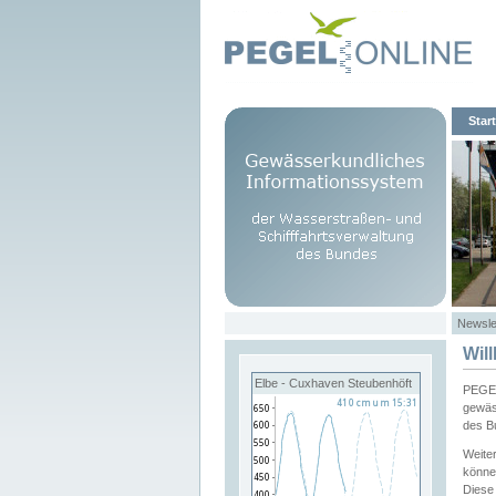
Start
Newsle
Wil
Elbe - Cuxhaven Steubenhöft
PEGEL
gewäs
des B
Weite
könne
Diese