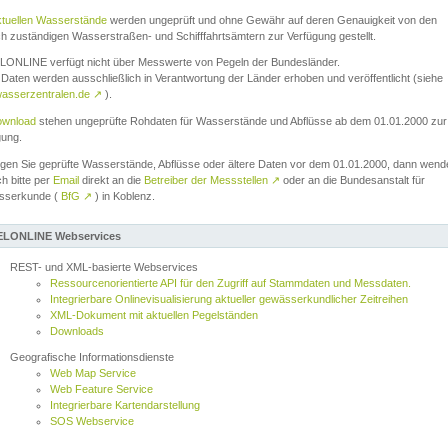
ktuellen Wasserstände
werden ungeprüft und ohne Gewähr auf deren Genauigkeit von den
ch zuständigen Wasserstraßen- und Schifffahrtsämtern zur Verfügung gestellt.
ONLINE verfügt nicht über Messwerte von Pegeln der Bundesländer.
Daten werden ausschließlich in Verantwortung der Länder erhoben und veröffentlicht (siehe
asserzentralen.de
↗
).
wnload
stehen ungeprüfte Rohdaten für Wasserstände und Abflüsse ab dem 01.01.2000 zur
gung.
igen Sie geprüfte Wasserstände, Abflüsse oder ältere Daten vor dem 01.01.2000, dann wend
ch bitte per
Email
direkt an die
Betreiber der Messstellen
↗
oder an die Bundesanstalt für
sserkunde (
BfG
↗
) in Koblenz.
LONLINE Webservices
REST- und XML-basierte Webservices
Ressourcenorientierte API für den Zugriff auf Stammdaten und Messdaten.
Integrierbare Onlinevisualisierung aktueller gewässerkundlicher Zeitreihen
XML-Dokument mit aktuellen Pegelständen
Downloads
Geografische Informationsdienste
Web Map Service
Web Feature Service
Integrierbare Kartendarstellung
SOS Webservice