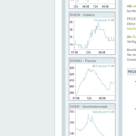
Alle
a
fachli
RHEIN - Koblenz
PEGEL
Diese 
hochw
Als
Do
Verfü
Benöt
Sie si
Gewä
DONAU - Passau
PEGE
ODER - Eisenhüttenstadt