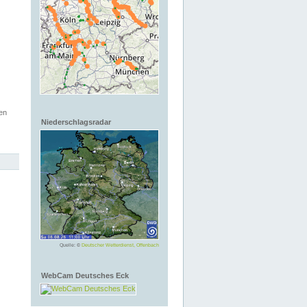
en
Niederschlagsradar
Quelle: ©
Deutscher Wetterdienst, Offenbach
WebCam Deutsches Eck