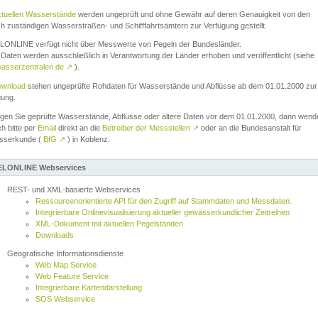
ktuellen Wasserstände
werden ungeprüft und ohne Gewähr auf deren Genauigkeit von den
ch zuständigen Wasserstraßen- und Schifffahrtsämtern zur Verfügung gestellt.
ONLINE verfügt nicht über Messwerte von Pegeln der Bundesländer.
Daten werden ausschließlich in Verantwortung der Länder erhoben und veröffentlicht (siehe
asserzentralen.de
↗
).
wnload
stehen ungeprüfte Rohdaten für Wasserstände und Abflüsse ab dem 01.01.2000 zur
gung.
igen Sie geprüfte Wasserstände, Abflüsse oder ältere Daten vor dem 01.01.2000, dann wend
ch bitte per
Email
direkt an die
Betreiber der Messstellen
↗
oder an die Bundesanstalt für
sserkunde (
BfG
↗
) in Koblenz.
LONLINE Webservices
REST- und XML-basierte Webservices
Ressourcenorientierte API für den Zugriff auf Stammdaten und Messdaten.
Integrierbare Onlinevisualisierung aktueller gewässerkundlicher Zeitreihen
XML-Dokument mit aktuellen Pegelständen
Downloads
Geografische Informationsdienste
Web Map Service
Web Feature Service
Integrierbare Kartendarstellung
SOS Webservice