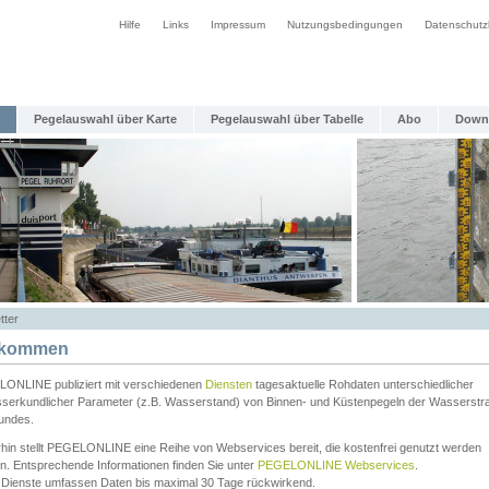
Hilfe
Links
Impressum
Nutzungsbedingungen
Datenschutz
Pegelauswahl über Karte
Pegelauswahl über Tabelle
Abo
Down
tter
lkommen
ONLINE publiziert mit verschiedenen
Diensten
tagesaktuelle Rohdaten unterschiedlicher
serkundlicher Parameter (z.B. Wasserstand) von Binnen- und Küstenpegeln der Wasserstr
undes.
rhin stellt PEGELONLINE eine Reihe von Webservices bereit, die kostenfrei genutzt werden
n. Entsprechende Informationen finden Sie unter
PEGELONLINE Webservices
.
 Dienste umfassen Daten bis maximal 30 Tage rückwirkend.