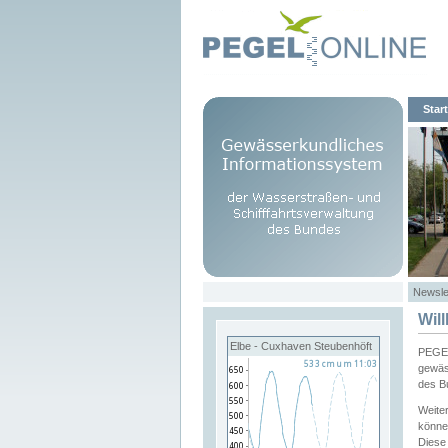
Start
Newsle
Wil
Elbe - Cuxhaven Steubenhöft
PEGEL
gewäs
des B
Weite
könne
Diese