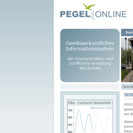
Start
Newsle
Wil
Elbe - Cuxhaven Steubenhöft
PEGEL
gewäs
des B
Weite
könne
Diese