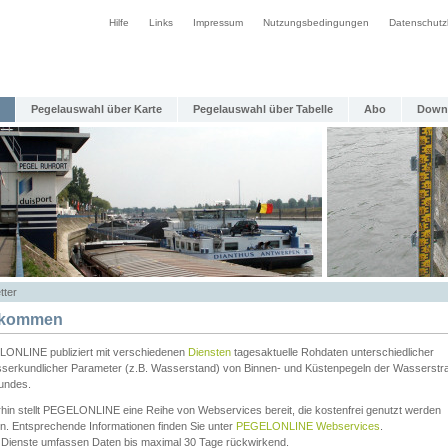
Hilfe
Links
Impressum
Nutzungsbedingungen
Datenschutz
Pegelauswahl über Karte
Pegelauswahl über Tabelle
Abo
Down
tter
lkommen
ONLINE publiziert mit verschiedenen
Diensten
tagesaktuelle Rohdaten unterschiedlicher
serkundlicher Parameter (z.B. Wasserstand) von Binnen- und Küstenpegeln der Wasserstr
undes.
rhin stellt PEGELONLINE eine Reihe von Webservices bereit, die kostenfrei genutzt werden
n. Entsprechende Informationen finden Sie unter
PEGELONLINE Webservices
.
 Dienste umfassen Daten bis maximal 30 Tage rückwirkend.