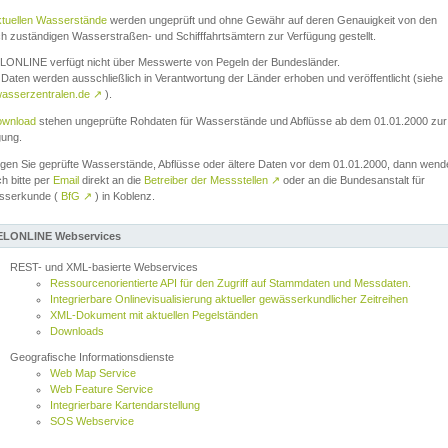
ktuellen Wasserstände
werden ungeprüft und ohne Gewähr auf deren Genauigkeit von den
ch zuständigen Wasserstraßen- und Schifffahrtsämtern zur Verfügung gestellt.
ONLINE verfügt nicht über Messwerte von Pegeln der Bundesländer.
Daten werden ausschließlich in Verantwortung der Länder erhoben und veröffentlicht (siehe
asserzentralen.de
↗
).
wnload
stehen ungeprüfte Rohdaten für Wasserstände und Abflüsse ab dem 01.01.2000 zur
gung.
igen Sie geprüfte Wasserstände, Abflüsse oder ältere Daten vor dem 01.01.2000, dann wend
ch bitte per
Email
direkt an die
Betreiber der Messstellen
↗
oder an die Bundesanstalt für
sserkunde (
BfG
↗
) in Koblenz.
LONLINE Webservices
REST- und XML-basierte Webservices
Ressourcenorientierte API für den Zugriff auf Stammdaten und Messdaten.
Integrierbare Onlinevisualisierung aktueller gewässerkundlicher Zeitreihen
XML-Dokument mit aktuellen Pegelständen
Downloads
Geografische Informationsdienste
Web Map Service
Web Feature Service
Integrierbare Kartendarstellung
SOS Webservice