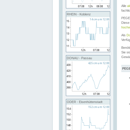
Alle
a
fachli
RHEIN - Koblenz
PEGEL
Diese 
hochw
Als
Do
Verfü
Benöt
Sie si
Gewä
DONAU - Passau
PEGE
ODER - Eisenhüttenstadt