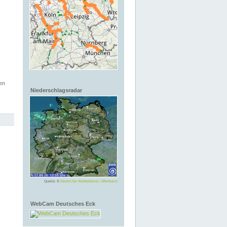
en
Niederschlagsradar
Quelle: ©
Deutscher Wetterdienst, Offenbach
WebCam Deutsches Eck