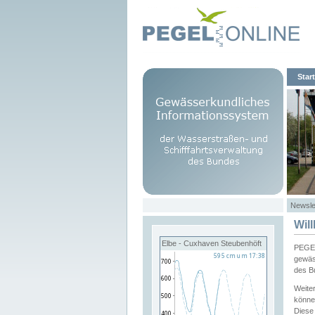
Start
Newsle
Wil
Elbe - Cuxhaven Steubenhöft
PEGEL
gewäs
des B
Weite
könne
Diese