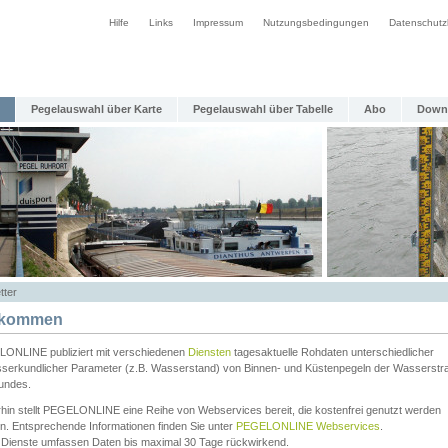
Hilfe
Links
Impressum
Nutzungsbedingungen
Datenschutz
Pegelauswahl über Karte
Pegelauswahl über Tabelle
Abo
Down
tter
lkommen
ONLINE publiziert mit verschiedenen
Diensten
tagesaktuelle Rohdaten unterschiedlicher
serkundlicher Parameter (z.B. Wasserstand) von Binnen- und Küstenpegeln der Wasserstr
undes.
rhin stellt PEGELONLINE eine Reihe von Webservices bereit, die kostenfrei genutzt werden
n. Entsprechende Informationen finden Sie unter
PEGELONLINE Webservices
.
 Dienste umfassen Daten bis maximal 30 Tage rückwirkend.