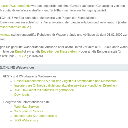
ktuellen Wasserstände
werden ungeprüft und ohne Gewähr auf deren Genauigkeit von den
ch zuständigen Wasserstraßen- und Schifffahrtsämtern zur Verfügung gestellt.
ONLINE verfügt nicht über Messwerte von Pegeln der Bundesländer.
Daten werden ausschließlich in Verantwortung der Länder erhoben und veröffentlicht (siehe
asserzentralen.de
↗
).
wnload
stehen ungeprüfte Rohdaten für Wasserstände und Abflüsse ab dem 01.01.2000 zur
gung.
igen Sie geprüfte Wasserstände, Abflüsse oder ältere Daten vor dem 01.01.2000, dann wend
ch bitte per
Email
direkt an die
Betreiber der Messstellen
↗
oder an die Bundesanstalt für
sserkunde (
BfG
↗
) in Koblenz.
LONLINE Webservices
REST- und XML-basierte Webservices
Ressourcenorientierte API für den Zugriff auf Stammdaten und Messdaten.
Integrierbare Onlinevisualisierung aktueller gewässerkundlicher Zeitreihen
XML-Dokument mit aktuellen Pegelständen
Downloads
Geografische Informationsdienste
Web Map Service
Web Feature Service
Integrierbare Kartendarstellung
SOS Webservice