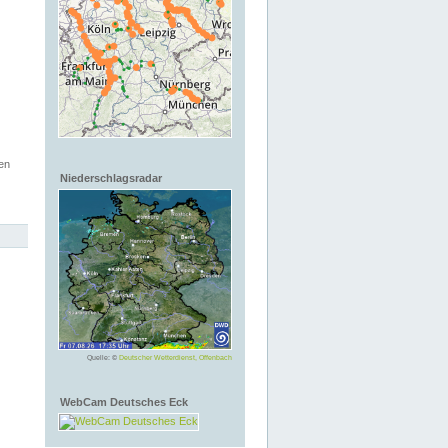
en
Niederschlagsradar
Quelle: ©
Deutscher Wetterdienst, Offenbach
WebCam Deutsches Eck