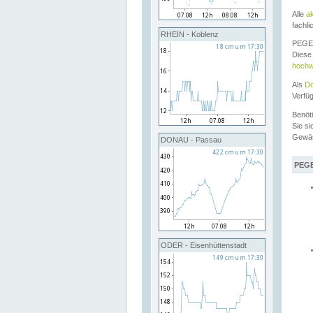
Alle
a
fachli
RHEIN - Koblenz
PEGEL
Diese 
hochw
Als
Do
Verfü
Benöt
Sie si
Gewä
DONAU - Passau
PEGE
ODER - Eisenhüttenstadt