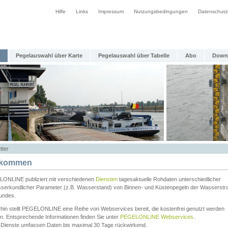
Hilfe
Links
Impressum
Nutzungsbedingungen
Datenschutz
Pegelauswahl über Karte
Pegelauswahl über Tabelle
Abo
Down
tter
lkommen
ONLINE publiziert mit verschiedenen
Diensten
tagesaktuelle Rohdaten unterschiedlicher
serkundlicher Parameter (z.B. Wasserstand) von Binnen- und Küstenpegeln der Wasserstr
undes.
rhin stellt PEGELONLINE eine Reihe von Webservices bereit, die kostenfrei genutzt werden
n. Entsprechende Informationen finden Sie unter
PEGELONLINE Webservices
.
 Dienste umfassen Daten bis maximal 30 Tage rückwirkend.