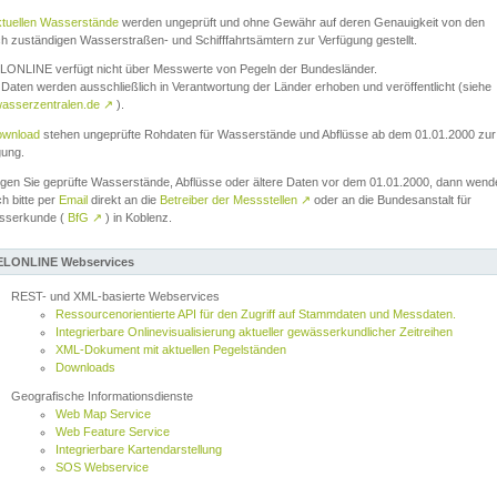
ktuellen Wasserstände
werden ungeprüft und ohne Gewähr auf deren Genauigkeit von den
ch zuständigen Wasserstraßen- und Schifffahrtsämtern zur Verfügung gestellt.
ONLINE verfügt nicht über Messwerte von Pegeln der Bundesländer.
Daten werden ausschließlich in Verantwortung der Länder erhoben und veröffentlicht (siehe
asserzentralen.de
↗
).
wnload
stehen ungeprüfte Rohdaten für Wasserstände und Abflüsse ab dem 01.01.2000 zur
gung.
igen Sie geprüfte Wasserstände, Abflüsse oder ältere Daten vor dem 01.01.2000, dann wend
ch bitte per
Email
direkt an die
Betreiber der Messstellen
↗
oder an die Bundesanstalt für
sserkunde (
BfG
↗
) in Koblenz.
LONLINE Webservices
REST- und XML-basierte Webservices
Ressourcenorientierte API für den Zugriff auf Stammdaten und Messdaten.
Integrierbare Onlinevisualisierung aktueller gewässerkundlicher Zeitreihen
XML-Dokument mit aktuellen Pegelständen
Downloads
Geografische Informationsdienste
Web Map Service
Web Feature Service
Integrierbare Kartendarstellung
SOS Webservice