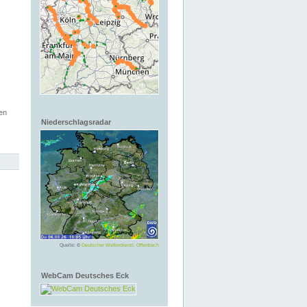
en
Niederschlagsradar
Quelle: ©
Deutscher Wetterdienst, Offenbach
WebCam Deutsches Eck