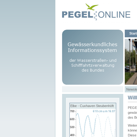
Start
Newsle
Wil
Elbe - Cuxhaven Steubenhöft
PEGEL
gewäs
des B
Weite
könne
Diese