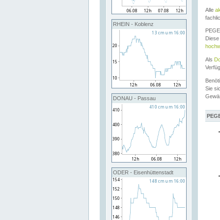
Alle
a
fachli
RHEIN - Koblenz
PEGEL
Diese 
hochw
Als
Do
Verfü
Benöt
Sie si
Gewä
DONAU - Passau
PEGE
ODER - Eisenhüttenstadt