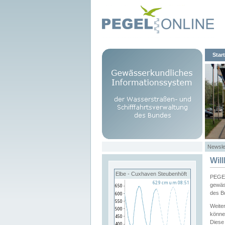
Start
Newsle
Wil
Elbe - Cuxhaven Steubenhöft
PEGEL
gewäs
des B
Weite
könne
Diese