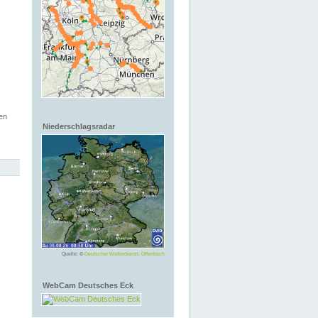
en
Niederschlagsradar
Quelle: ©
Deutscher Wetterdienst, Offenbach
WebCam Deutsches Eck