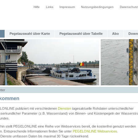
Hilfe
Links
Impressum
Nutzungsbedingungen
Datenschutz
Pegelauswahl über Karte
Pegelauswahl über Tabelle
Abo
Down
tter
lkommen
ONLINE publiziert mit verschiedenen
Diensten
tagesaktuelle Rohdaten unterschiedlicher
serkundlicher Parameter (z.B. Wasserstand) von Binnen- und Küstenpegeln der Wasserstr
undes.
rhin stellt PEGELONLINE eine Reihe von Webservices bereit, die kostenfrei genutzt werden
n. Entsprechende Informationen finden Sie unter
PEGELONLINE Webservices
.
 Dienste umfassen Daten bis maximal 30 Tage rückwirkend.