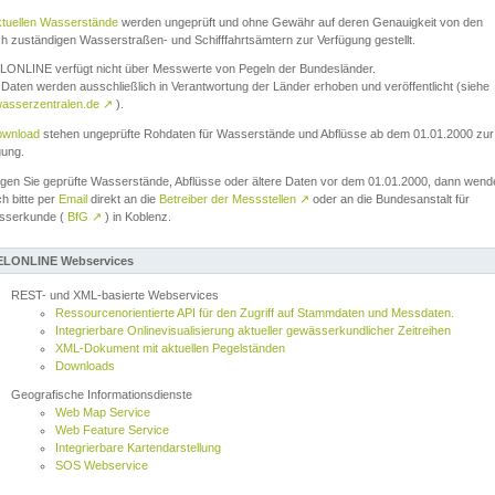
ktuellen Wasserstände
werden ungeprüft und ohne Gewähr auf deren Genauigkeit von den
ch zuständigen Wasserstraßen- und Schifffahrtsämtern zur Verfügung gestellt.
ONLINE verfügt nicht über Messwerte von Pegeln der Bundesländer.
Daten werden ausschließlich in Verantwortung der Länder erhoben und veröffentlicht (siehe
asserzentralen.de
↗
).
wnload
stehen ungeprüfte Rohdaten für Wasserstände und Abflüsse ab dem 01.01.2000 zur
gung.
igen Sie geprüfte Wasserstände, Abflüsse oder ältere Daten vor dem 01.01.2000, dann wend
ch bitte per
Email
direkt an die
Betreiber der Messstellen
↗
oder an die Bundesanstalt für
sserkunde (
BfG
↗
) in Koblenz.
LONLINE Webservices
REST- und XML-basierte Webservices
Ressourcenorientierte API für den Zugriff auf Stammdaten und Messdaten.
Integrierbare Onlinevisualisierung aktueller gewässerkundlicher Zeitreihen
XML-Dokument mit aktuellen Pegelständen
Downloads
Geografische Informationsdienste
Web Map Service
Web Feature Service
Integrierbare Kartendarstellung
SOS Webservice