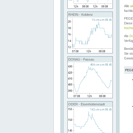
Alle
a
fachli
RHEIN - Koblenz
PEGEL
Diese 
hochw
Als
Do
Verfü
Benöt
Sie si
Gewä
DONAU - Passau
PEGE
ODER - Eisenhüttenstadt