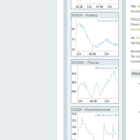
Alle
a
fachli
RHEIN - Koblenz
PEGEL
Diese 
hochw
Als
Do
Verfü
Benöt
Sie si
Gewä
DONAU - Passau
PEGE
ODER - Eisenhüttenstadt