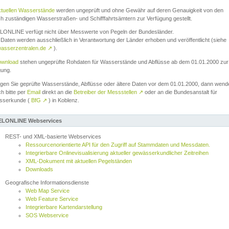
ktuellen Wasserstände
werden ungeprüft und ohne Gewähr auf deren Genauigkeit von den
ch zuständigen Wasserstraßen- und Schifffahrtsämtern zur Verfügung gestellt.
ONLINE verfügt nicht über Messwerte von Pegeln der Bundesländer.
Daten werden ausschließlich in Verantwortung der Länder erhoben und veröffentlicht (siehe
asserzentralen.de
↗
).
wnload
stehen ungeprüfte Rohdaten für Wasserstände und Abflüsse ab dem 01.01.2000 zur
gung.
igen Sie geprüfte Wasserstände, Abflüsse oder ältere Daten vor dem 01.01.2000, dann wend
ch bitte per
Email
direkt an die
Betreiber der Messstellen
↗
oder an die Bundesanstalt für
sserkunde (
BfG
↗
) in Koblenz.
LONLINE Webservices
REST- und XML-basierte Webservices
Ressourcenorientierte API für den Zugriff auf Stammdaten und Messdaten.
Integrierbare Onlinevisualisierung aktueller gewässerkundlicher Zeitreihen
XML-Dokument mit aktuellen Pegelständen
Downloads
Geografische Informationsdienste
Web Map Service
Web Feature Service
Integrierbare Kartendarstellung
SOS Webservice