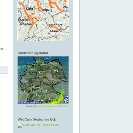
en
Niederschlagsradar
Quelle: ©
Deutscher Wetterdienst, Offenbach
WebCam Deutsches Eck