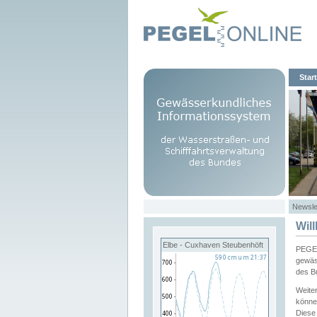
Start
Newsle
Wil
Elbe - Cuxhaven Steubenhöft
PEGEL
gewäs
des B
Weite
könne
Diese