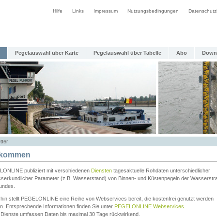
Hilfe
Links
Impressum
Nutzungsbedingungen
Datenschutz
Pegelauswahl über Karte
Pegelauswahl über Tabelle
Abo
Down
tter
lkommen
ONLINE publiziert mit verschiedenen
Diensten
tagesaktuelle Rohdaten unterschiedlicher
serkundlicher Parameter (z.B. Wasserstand) von Binnen- und Küstenpegeln der Wasserstr
undes.
rhin stellt PEGELONLINE eine Reihe von Webservices bereit, die kostenfrei genutzt werden
n. Entsprechende Informationen finden Sie unter
PEGELONLINE Webservices
.
 Dienste umfassen Daten bis maximal 30 Tage rückwirkend.