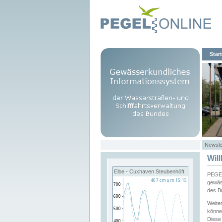
Start
Newsle
Wil
Elbe - Cuxhaven Steubenhöft
PEGEL
gewäs
des B
Weite
könne
Diese