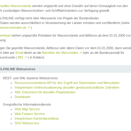
ktuellen Wasserstände
werden ungeprüft und ohne Gewähr auf deren Genauigkeit von den
ch zuständigen Wasserstraßen- und Schifffahrtsämtern zur Verfügung gestellt.
ONLINE verfügt nicht über Messwerte von Pegeln der Bundesländer.
Daten werden ausschließlich in Verantwortung der Länder erhoben und veröffentlicht (siehe
asserzentralen.de
↗
).
wnload
stehen ungeprüfte Rohdaten für Wasserstände und Abflüsse ab dem 01.01.2000 zur
gung.
igen Sie geprüfte Wasserstände, Abflüsse oder ältere Daten vor dem 01.01.2000, dann wend
ch bitte per
Email
direkt an die
Betreiber der Messstellen
↗
oder an die Bundesanstalt für
sserkunde (
BfG
↗
) in Koblenz.
LONLINE Webservices
REST- und XML-basierte Webservices
Ressourcenorientierte API für den Zugriff auf Stammdaten und Messdaten.
Integrierbare Onlinevisualisierung aktueller gewässerkundlicher Zeitreihen
XML-Dokument mit aktuellen Pegelständen
Downloads
Geografische Informationsdienste
Web Map Service
Web Feature Service
Integrierbare Kartendarstellung
SOS Webservice