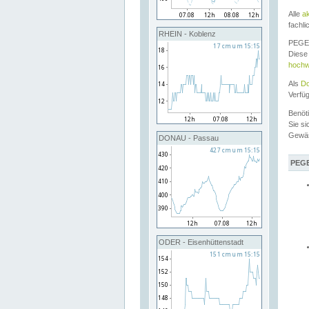
Alle
a
fachli
RHEIN - Koblenz
PEGEL
Diese 
hochw
Als
Do
Verfü
Benöt
Sie si
Gewä
DONAU - Passau
PEGE
ODER - Eisenhüttenstadt