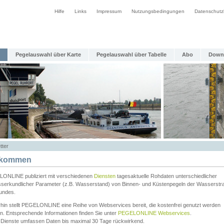
Hilfe
Links
Impressum
Nutzungsbedingungen
Datenschutz
Pegelauswahl über Karte
Pegelauswahl über Tabelle
Abo
Down
tter
lkommen
ONLINE publiziert mit verschiedenen
Diensten
tagesaktuelle Rohdaten unterschiedlicher
serkundlicher Parameter (z.B. Wasserstand) von Binnen- und Küstenpegeln der Wasserstr
undes.
rhin stellt PEGELONLINE eine Reihe von Webservices bereit, die kostenfrei genutzt werden
n. Entsprechende Informationen finden Sie unter
PEGELONLINE Webservices
.
 Dienste umfassen Daten bis maximal 30 Tage rückwirkend.