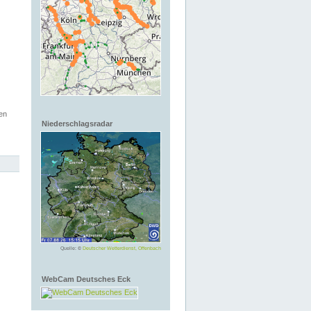
en
Niederschlagsradar
Quelle: ©
Deutscher Wetterdienst, Offenbach
WebCam Deutsches Eck