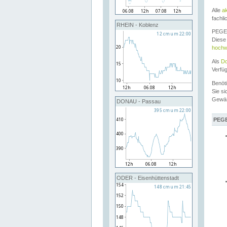
Alle
a
fachli
RHEIN - Koblenz
PEGEL
Diese 
hochw
Als
Do
Verfü
Benöt
Sie si
Gewä
DONAU - Passau
PEGE
ODER - Eisenhüttenstadt