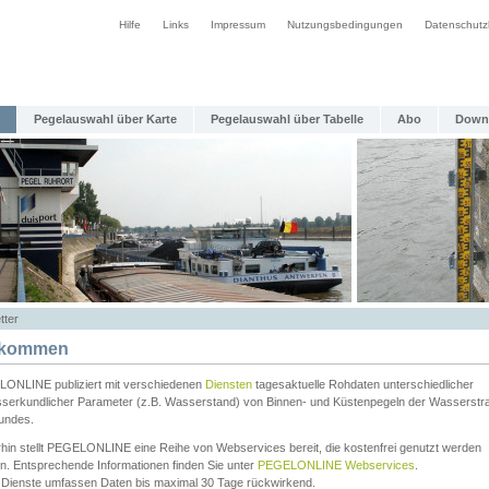
Hilfe
Links
Impressum
Nutzungsbedingungen
Datenschutz
Pegelauswahl über Karte
Pegelauswahl über Tabelle
Abo
Down
tter
lkommen
ONLINE publiziert mit verschiedenen
Diensten
tagesaktuelle Rohdaten unterschiedlicher
serkundlicher Parameter (z.B. Wasserstand) von Binnen- und Küstenpegeln der Wasserstr
undes.
rhin stellt PEGELONLINE eine Reihe von Webservices bereit, die kostenfrei genutzt werden
n. Entsprechende Informationen finden Sie unter
PEGELONLINE Webservices
.
 Dienste umfassen Daten bis maximal 30 Tage rückwirkend.