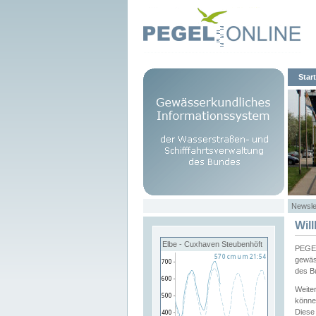
Start
Newsle
Wil
Elbe - Cuxhaven Steubenhöft
PEGEL
gewäs
des B
Weite
könne
Diese