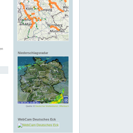
en
Niederschlagsradar
Quelle: ©
Deutscher Wetterdienst, Offenbach
WebCam Deutsches Eck