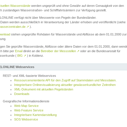
ktuellen Wasserstände
werden ungeprüft und ohne Gewähr auf deren Genauigkeit von den
ch zuständigen Wasserstraßen- und Schifffahrtsämtern zur Verfügung gestellt.
ONLINE verfügt nicht über Messwerte von Pegeln der Bundesländer.
Daten werden ausschließlich in Verantwortung der Länder erhoben und veröffentlicht (siehe
asserzentralen.de
↗
).
wnload
stehen ungeprüfte Rohdaten für Wasserstände und Abflüsse ab dem 01.01.2000 zur
gung.
igen Sie geprüfte Wasserstände, Abflüsse oder ältere Daten vor dem 01.01.2000, dann wend
ch bitte per
Email
direkt an die
Betreiber der Messstellen
↗
oder an die Bundesanstalt für
sserkunde (
BfG
↗
) in Koblenz.
LONLINE Webservices
REST- und XML-basierte Webservices
Ressourcenorientierte API für den Zugriff auf Stammdaten und Messdaten.
Integrierbare Onlinevisualisierung aktueller gewässerkundlicher Zeitreihen
XML-Dokument mit aktuellen Pegelständen
Downloads
Geografische Informationsdienste
Web Map Service
Web Feature Service
Integrierbare Kartendarstellung
SOS Webservice