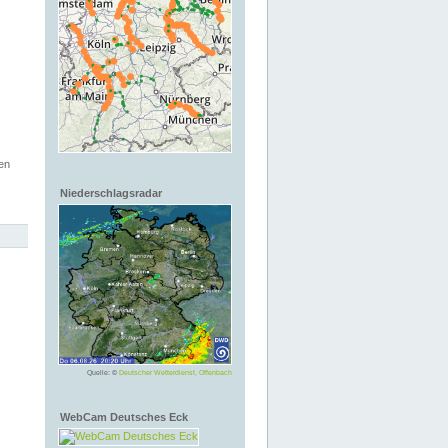
en
Niederschlagsradar
Quelle: ©
Deutscher Wetterdienst, Offenbach
WebCam Deutsches Eck