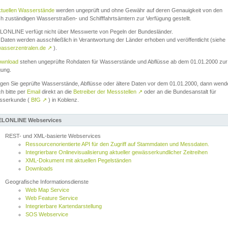
ktuellen Wasserstände
werden ungeprüft und ohne Gewähr auf deren Genauigkeit von den
ch zuständigen Wasserstraßen- und Schifffahrtsämtern zur Verfügung gestellt.
ONLINE verfügt nicht über Messwerte von Pegeln der Bundesländer.
Daten werden ausschließlich in Verantwortung der Länder erhoben und veröffentlicht (siehe
asserzentralen.de
↗
).
wnload
stehen ungeprüfte Rohdaten für Wasserstände und Abflüsse ab dem 01.01.2000 zur
gung.
igen Sie geprüfte Wasserstände, Abflüsse oder ältere Daten vor dem 01.01.2000, dann wend
ch bitte per
Email
direkt an die
Betreiber der Messstellen
↗
oder an die Bundesanstalt für
sserkunde (
BfG
↗
) in Koblenz.
LONLINE Webservices
REST- und XML-basierte Webservices
Ressourcenorientierte API für den Zugriff auf Stammdaten und Messdaten.
Integrierbare Onlinevisualisierung aktueller gewässerkundlicher Zeitreihen
XML-Dokument mit aktuellen Pegelständen
Downloads
Geografische Informationsdienste
Web Map Service
Web Feature Service
Integrierbare Kartendarstellung
SOS Webservice