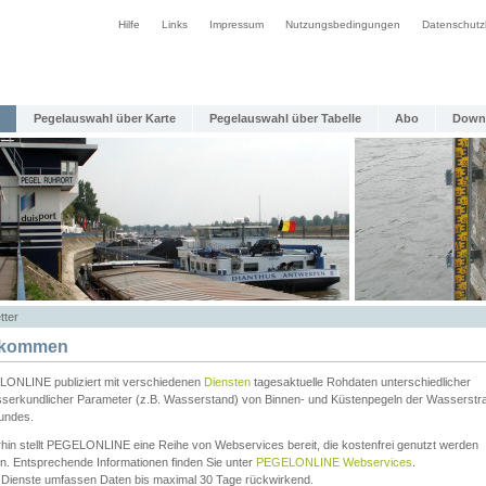
Hilfe
Links
Impressum
Nutzungsbedingungen
Datenschutz
Pegelauswahl über Karte
Pegelauswahl über Tabelle
Abo
Down
tter
lkommen
ONLINE publiziert mit verschiedenen
Diensten
tagesaktuelle Rohdaten unterschiedlicher
serkundlicher Parameter (z.B. Wasserstand) von Binnen- und Küstenpegeln der Wasserstr
undes.
rhin stellt PEGELONLINE eine Reihe von Webservices bereit, die kostenfrei genutzt werden
n. Entsprechende Informationen finden Sie unter
PEGELONLINE Webservices
.
 Dienste umfassen Daten bis maximal 30 Tage rückwirkend.