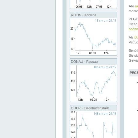
Alle
a
fachli
RHEIN - Koblenz
PEGEL
Diese 
hochw
Als
Do
Verfü
Benöt
Sie si
Gewä
DONAU - Passau
PEGE
ODER - Eisenhüttenstadt