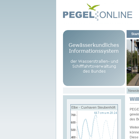
Start
Newsle
Wil
Elbe - Cuxhaven Steubenhöft
PEGEL
gewäs
des B
Weite
könne
Diese