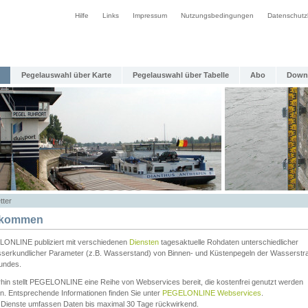
Hilfe
Links
Impressum
Nutzungsbedingungen
Datenschutz
Pegelauswahl über Karte
Pegelauswahl über Tabelle
Abo
Down
tter
lkommen
ONLINE publiziert mit verschiedenen
Diensten
tagesaktuelle Rohdaten unterschiedlicher
serkundlicher Parameter (z.B. Wasserstand) von Binnen- und Küstenpegeln der Wasserstr
undes.
rhin stellt PEGELONLINE eine Reihe von Webservices bereit, die kostenfrei genutzt werden
n. Entsprechende Informationen finden Sie unter
PEGELONLINE Webservices
.
 Dienste umfassen Daten bis maximal 30 Tage rückwirkend.