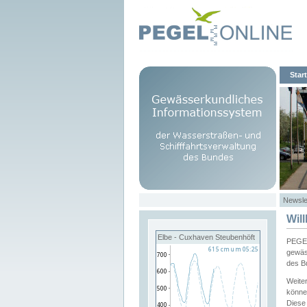
Start
Newsle
Wil
Elbe - Cuxhaven Steubenhöft
PEGEL
gewäs
des B
Weite
könne
Diese