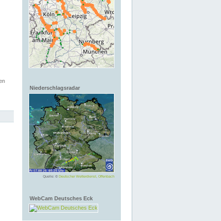
en
Niederschlagsradar
Quelle: ©
Deutscher Wetterdienst, Offenbach
WebCam Deutsches Eck