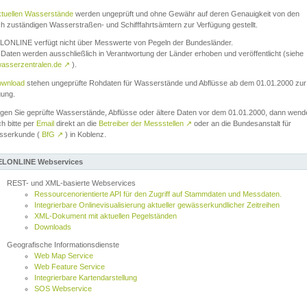
ktuellen Wasserstände
werden ungeprüft und ohne Gewähr auf deren Genauigkeit von den
ch zuständigen Wasserstraßen- und Schifffahrtsämtern zur Verfügung gestellt.
ONLINE verfügt nicht über Messwerte von Pegeln der Bundesländer.
Daten werden ausschließlich in Verantwortung der Länder erhoben und veröffentlicht (siehe
asserzentralen.de
↗
).
wnload
stehen ungeprüfte Rohdaten für Wasserstände und Abflüsse ab dem 01.01.2000 zur
gung.
igen Sie geprüfte Wasserstände, Abflüsse oder ältere Daten vor dem 01.01.2000, dann wend
ch bitte per
Email
direkt an die
Betreiber der Messstellen
↗
oder an die Bundesanstalt für
sserkunde (
BfG
↗
) in Koblenz.
LONLINE Webservices
REST- und XML-basierte Webservices
Ressourcenorientierte API für den Zugriff auf Stammdaten und Messdaten.
Integrierbare Onlinevisualisierung aktueller gewässerkundlicher Zeitreihen
XML-Dokument mit aktuellen Pegelständen
Downloads
Geografische Informationsdienste
Web Map Service
Web Feature Service
Integrierbare Kartendarstellung
SOS Webservice