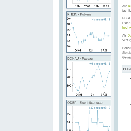
Alle
a
fachli
RHEIN - Koblenz
PEGEL
Diese 
hochw
Als
Do
Verfü
Benöt
Sie si
Gewä
DONAU - Passau
PEGE
ODER - Eisenhüttenstadt