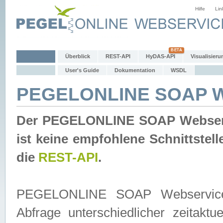
Hilfe
Lin
Überblick
REST-API
HyDAS-API
Visualisieru
User's Guide
Dokumentation
WSDL
PEGELONLINE SOAP W
Der PEGELONLINE SOAP Webservic
ist keine empfohlene Schnittste
die
REST-API
.
PEGELONLINE SOAP Webservice is
Abfrage unterschiedlicher zeitak