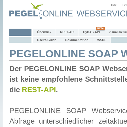
Hilfe
Lin
Überblick
REST-API
HyDAS-API
Visualisieru
User's Guide
Dokumentation
WSDL
PEGELONLINE SOAP W
Der PEGELONLINE SOAP Webservic
ist keine empfohlene Schnittste
die
REST-API
.
PEGELONLINE SOAP Webservice is
Abfrage unterschiedlicher zeitak