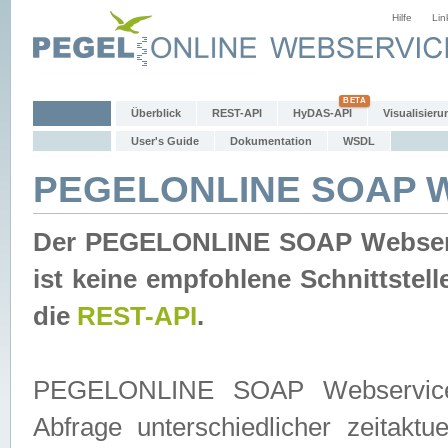
Hilfe
Lin
Überblick
REST-API
HyDAS-API
Visualisieru
User's Guide
Dokumentation
WSDL
PEGELONLINE SOAP W
Der PEGELONLINE SOAP Webservic
ist keine empfohlene Schnittste
die
REST-API
.
PEGELONLINE SOAP Webservice is
Abfrage unterschiedlicher zeitak