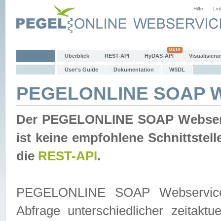
Hilfe
Lin
Überblick
REST-API
HyDAS-API
Visualisieru
User's Guide
Dokumentation
WSDL
PEGELONLINE SOAP W
Der PEGELONLINE SOAP Webservic
ist keine empfohlene Schnittste
die
REST-API
.
PEGELONLINE SOAP Webservice is
Abfrage unterschiedlicher zeitak