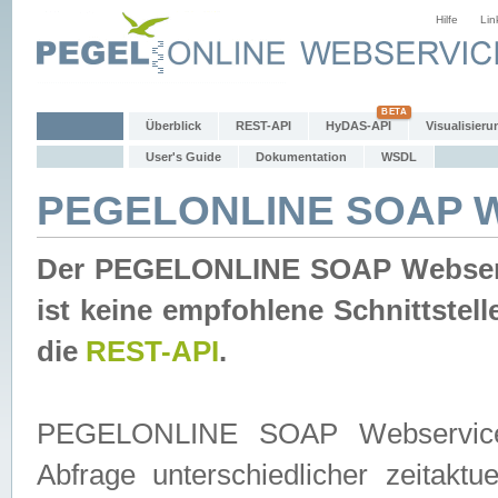
Hilfe
Lin
Überblick
REST-API
HyDAS-API
Visualisieru
User's Guide
Dokumentation
WSDL
PEGELONLINE SOAP W
Der PEGELONLINE SOAP Webservic
ist keine empfohlene Schnittste
die
REST-API
.
PEGELONLINE SOAP Webservice is
Abfrage unterschiedlicher zeitak