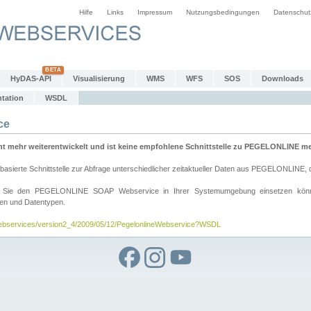
Hilfe
Links
Impressum
Nutzungsbedingungen
Datenschut
HyDAS-API
Visualisierung
WMS
WFS
SOS
Downloads
tation
WSDL
ce
mehr weiterentwickelt und ist keine empfohlene Schnittstelle zu PEGELONLINE meh
rte Schnittstelle zur Abfrage unterschiedlicher zeitaktueller Daten aus PEGELONLINE, die
wie Sie den PEGELONLINE SOAP Webservice in Ihrer Systemumgebung einsetzen kö
den und Datentypen.
/webservices/version2_4/2009/05/12/PegelonlineWebservice?WSDL