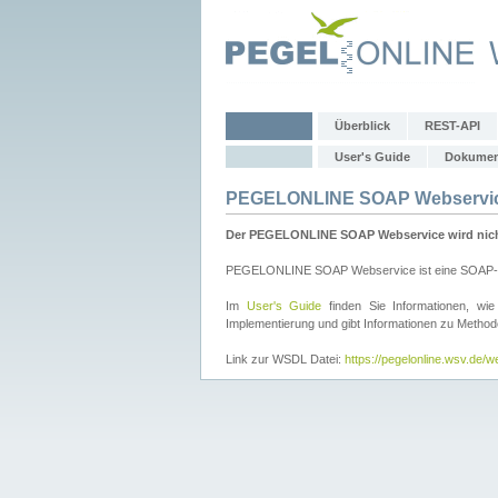
Überblick
REST-API
User's Guide
Dokumen
PEGELONLINE SOAP Webservi
Der PEGELONLINE SOAP Webservice wird nicht 
PEGELONLINE SOAP Webservice ist eine SOAP-basie
Im
User's Guide
finden Sie Informationen, 
Implementierung und gibt Informationen zu Metho
Link zur WSDL Datei:
https://pegelonline.wsv.de