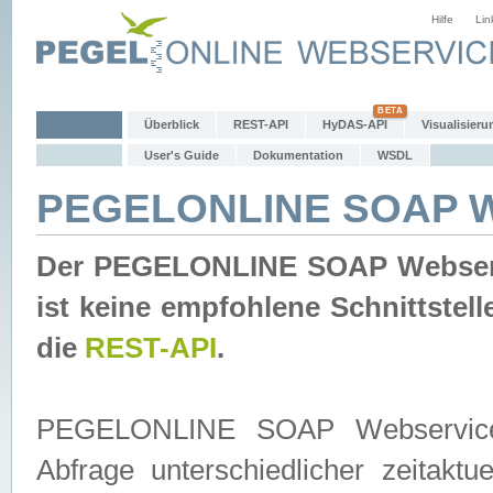
Hilfe
Lin
Überblick
REST-API
HyDAS-API
Visualisieru
User's Guide
Dokumentation
WSDL
PEGELONLINE SOAP W
Der PEGELONLINE SOAP Webservic
ist keine empfohlene Schnittste
die
REST-API
.
PEGELONLINE SOAP Webservice is
Abfrage unterschiedlicher zeitak