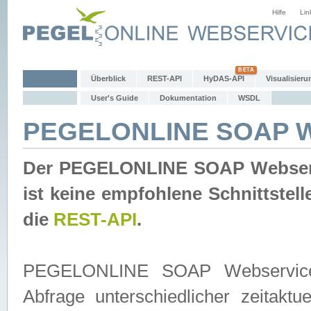
Hilfe
Lin
Überblick
REST-API
HyDAS-API
Visualisieru
User's Guide
Dokumentation
WSDL
PEGELONLINE SOAP W
Der PEGELONLINE SOAP Webservic
ist keine empfohlene Schnittste
die
REST-API
.
PEGELONLINE SOAP Webservice is
Abfrage unterschiedlicher zeitak