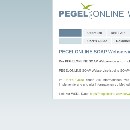
Überblick
REST-API
User's Guide
Dokumen
PEGELONLINE SOAP Webservi
Der PEGELONLINE SOAP Webservice wird nicht 
PEGELONLINE SOAP Webservice ist eine SOAP-basie
Im
User's Guide
finden Sie Informationen, 
Implementierung und gibt Informationen zu Metho
Link zur WSDL Datei:
https://pegelonline.wsv.de