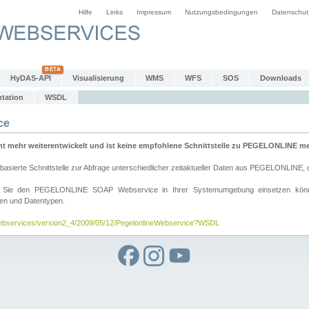
Hilfe
Links
Impressum
Nutzungsbedingungen
Datenschut
HyDAS-API
Visualisierung
WMS
WFS
SOS
Downloads
tation
WSDL
ce
mehr weiterentwickelt und ist keine empfohlene Schnittstelle zu PEGELONLINE meh
rte Schnittstelle zur Abfrage unterschiedlicher zeitaktueller Daten aus PEGELONLINE, die
wie Sie den PEGELONLINE SOAP Webservice in Ihrer Systemumgebung einsetzen kö
den und Datentypen.
/webservices/version2_4/2009/05/12/PegelonlineWebservice?WSDL